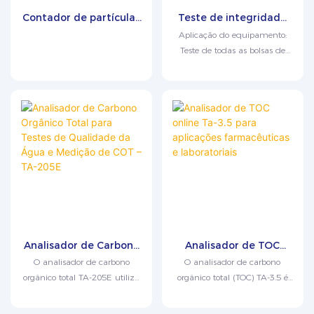
Contador de partículas
Teste de integridade
líquidas para teste de
de embalagens para
Aplicação do equipamento:
partículas em água
aplicações
Teste de todas as bolsas de
para injeção (WFI) e
farmacêuticas e de
solução esterilizante e
água purificada LPC-
embalagens – BGT-120
respiradores. Após o uso, as
6CE
bolsas, as bolsas de solução
descartáveis ​​e as bolsas de
transferência são
completamente limpas. O
teste de integridade garante
que o produto atenda aos
requisitos de esterilidade.
Analisador de Carbono
Analisador de TOC
Orgânico Total para
online Ta-3.5 para
O analisador de carbono
O analisador de carbono
Testes de Qualidade
aplicações
orgânico total TA-205E utiliza
orgânico total (TOC) TA-3.5 é
da Água e Medição de
farmacêuticas e
um método de oxidação
um instrumento
COT – TA-205E
laboratoriais
catalítica por combustão em
especialmente desenvolvido