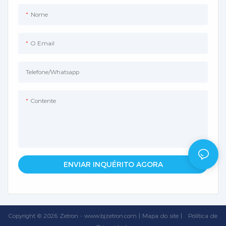
Nome
O Email
Telefone/whatsapp
Contente
ENVIAR INQUÉRITO AGORA
Copyright © 2026 Zetron -
www.bjzetron.com
|
Mapa do site
|
Política
de