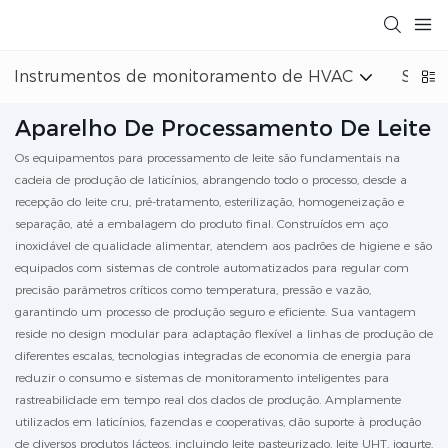
Instrumentos de monitoramento de HVAC
Siste
Aparelho De Processamento De Leite
Os equipamentos para processamento de leite são fundamentais na
cadeia de produção de laticínios, abrangendo todo o processo, desde a
recepção do leite cru, pré-tratamento, esterilização, homogeneização e
separação, até a embalagem do produto final. Construídos em aço
inoxidável de qualidade alimentar, atendem aos padrões de higiene e são
equipados com sistemas de controle automatizados para regular com
precisão parâmetros críticos como temperatura, pressão e vazão,
garantindo um processo de produção seguro e eficiente. Sua vantagem
reside no design modular para adaptação flexível a linhas de produção de
diferentes escalas, tecnologias integradas de economia de energia para
reduzir o consumo e sistemas de monitoramento inteligentes para
rastreabilidade em tempo real dos dados de produção. Amplamente
utilizados em laticínios, fazendas e cooperativas, dão suporte à produção
de diversos produtos lácteos, incluindo leite pasteurizado, leite UHT, iogurte,