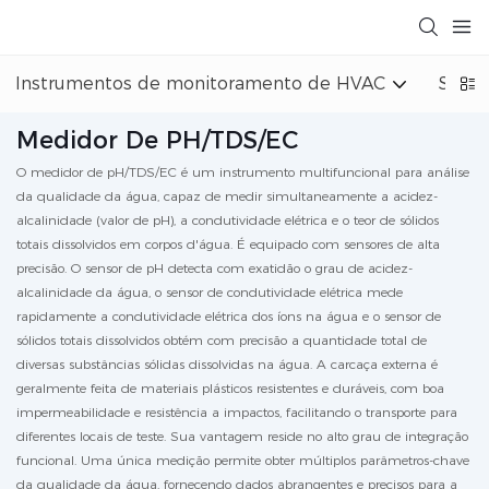
Instrumentos de monitoramento de HVAC
Siste
Medidor De PH/TDS/EC
O medidor de pH/TDS/EC é um instrumento multifuncional para análise
da qualidade da água, capaz de medir simultaneamente a acidez-
alcalinidade (valor de pH), a condutividade elétrica e o teor de sólidos
totais dissolvidos em corpos d'água. É equipado com sensores de alta
precisão. O sensor de pH detecta com exatidão o grau de acidez-
alcalinidade da água, o sensor de condutividade elétrica mede
rapidamente a condutividade elétrica dos íons na água e o sensor de
sólidos totais dissolvidos obtém com precisão a quantidade total de
diversas substâncias sólidas dissolvidas na água. A carcaça externa é
geralmente feita de materiais plásticos resistentes e duráveis, com boa
impermeabilidade e resistência a impactos, facilitando o transporte para
diferentes locais de teste. Sua vantagem reside no alto grau de integração
funcional. Uma única medição permite obter múltiplos parâmetros-chave
da qualidade da água, fornecendo dados abrangentes e precisos para a