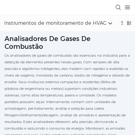
Instrumentos de monitoramento de HVAC
Siste
Analisadores De Gases De
Combustão
Os analisadores de gases de combustão são essenciais na indústria para a
detecção de elementos presentes nesses gases. Com sensores de alta
precisão e algoritmos inteligentes, eles medem com rapidez e exatidão os
níveis de oxigênio, monóxido de carbono, óxidos de nitrogênio e dióxido de
enxofre. Seus invólucros externos compactos e resistentes (feitos de
plásticos de engenharia ou metais) suportam condições industriais
adversas, como altas temperaturas, poeira e umidade. Os modelos
portáteis possuem alças. Internamente, contam com unidades de
amostragem, pré-tratamento, análise e exibição para coleta,
filtragem/resfriamento/secagem, análise de amostras e apresentação de
resultados. Esses analisadores oferecem alta precisão, otimizando a
combustão e reduzindo o consumo de energia. Monitoram as emissões
em tempo real para ajustes oportunos, evitando penalidades. Com