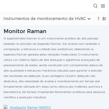
Instrumentos de monitoramento de HVAC
Siste
Monitor Raman
O espectrômetro Raman é um instrumento analítico de alta precisão
baseado no princípio da dispersão Raman. Ele analisa com exatidão a
composição, a estrutura e o estado das substâncias, detectando os
espectros Raman gerados pelas vibrações moleculares. O instrumento
utiliza um sistema óptico de alta resolução e algoritmos avançados de
processamento de dados, sendo construído com componentes ópticos de
alta qualidade e estruturas mecânicas robustas para garantir a precisão
dos resultados da detecção. Suas vantagens incluem detecção não
destrutiva, alta velocidade de análise e monitoramento em tempo real.
Amplamente utilizado em áreas como ciência dos materiais, química e
biomedicina, ele fornece importantes ferramentas analíticas para pesquisa
científica e produção industrial.