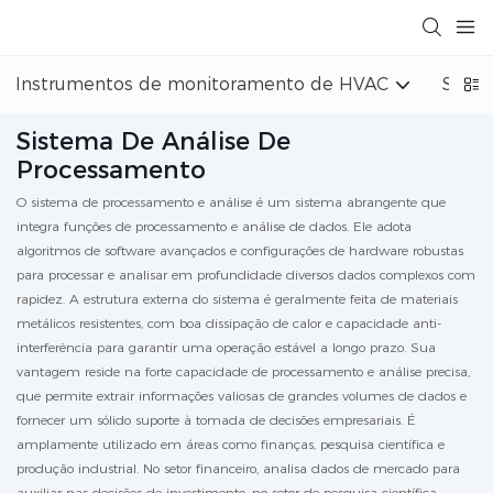
Instrumentos de monitoramento de HVAC
Siste
Sistema De Análise De
Processamento
O sistema de processamento e análise é um sistema abrangente que
integra funções de processamento e análise de dados. Ele adota
algoritmos de software avançados e configurações de hardware robustas
para processar e analisar em profundidade diversos dados complexos com
rapidez. A estrutura externa do sistema é geralmente feita de materiais
metálicos resistentes, com boa dissipação de calor e capacidade anti-
interferência para garantir uma operação estável a longo prazo. Sua
vantagem reside na forte capacidade de processamento e análise precisa,
que permite extrair informações valiosas de grandes volumes de dados e
fornecer um sólido suporte à tomada de decisões empresariais. É
amplamente utilizado em áreas como finanças, pesquisa científica e
produção industrial. No setor financeiro, analisa dados de mercado para
auxiliar nas decisões de investimento; no setor de pesquisa científica,