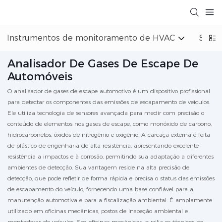
Instrumentos de monitoramento de HVAC
Siste
Analisador De Gases De Escape De
Automóveis
O analisador de gases de escape automotivo é um dispositivo profissional
para detectar os componentes das emissões de escapamento de veículos.
Ele utiliza tecnologia de sensores avançada para medir com precisão o
conteúdo de elementos nos gases de escape, como monóxido de carbono,
hidrocarbonetos, óxidos de nitrogênio e oxigênio. A carcaça externa é feita
de plástico de engenharia de alta resistência, apresentando excelente
resistência a impactos e à corrosão, permitindo sua adaptação a diferentes
ambientes de detecção. Sua vantagem reside na alta precisão de
detecção, que pode refletir de forma rápida e precisa o status das emissões
de escapamento do veículo, fornecendo uma base confiável para a
manutenção automotiva e para a fiscalização ambiental. É amplamente
utilizado em oficinas mecânicas, postos de inspeção ambiental e
montadoras de veículos. Em oficinas mecânicas, auxilia os técnicos no