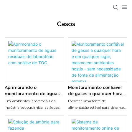
Casos
Aprimorando o
Monitoramento confiável
monitoramento de águas
de gases a qualquer hora e
residuais de laboratório
em qualquer lugar, mesmo
Em ambientes laboratoriais da
Fornecer uma fonte de
com análise de TOC.
em ambientes hostis – sem
indústria petroquímica, as águas
alimentação estável para sistemas
necessidade de fonte de
residuais frequentemente contêm
de detecção de gás pode ser um
alimentação externa.
concentrações elevadas e
desafio em muitos ambientes
complexas de compostos orgânicos.
industriais, áreas remotas ou