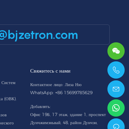
@bjzetron.com
Свяжитесь с нами
+86 15699785629
 Систем
Контактное лицо: Лиза Ню
WhatsApp: +86 15699785629
а (ОВК).
Добавлять:
Офис 19Б, 17 этаж, здание 1, проспект
азов
Дунчжимэньвай, 48, район Дунчэн,
ческого