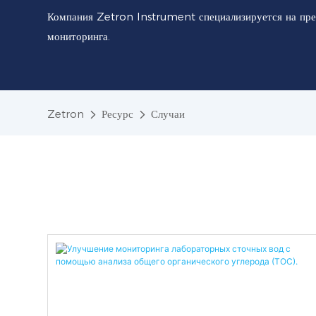
Компания Zetron Instrument специализируется на пре
мониторинга.
Zetron
Ресурс
Случаи