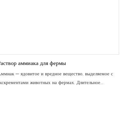
Раствор аммиака для фермы
ммиак — ядовитое и вредное вещество, выделяемое с
кскрементами животных на фермах. Длительное
акопление экскрементов приводит к избыточному
одержанию аммиака. Высокая концентрация аммиака
редна не только для организма человека, но и наносит
ольшой вред животным.