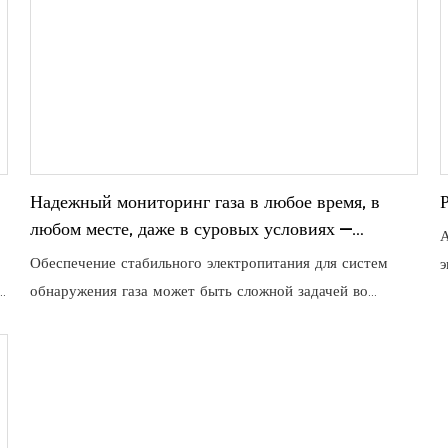
Надежный мониторинг газа в любое время, в
любом месте, даже в суровых условиях —
А
внешний источник питания не требуется.
Обеспечение стабильного электропитания для систем
э
е
обнаружения газа может быть сложной задачей во
н
многих промышленных условиях, отдаленных районах
с
или при реализации временных проектов. Прокладка
в
проводов обходится дорого, установка занимает много
б
я
времени и требует больших трудозатрат, а в некоторых
местах доступ к электросети просто отсутствует. Модель