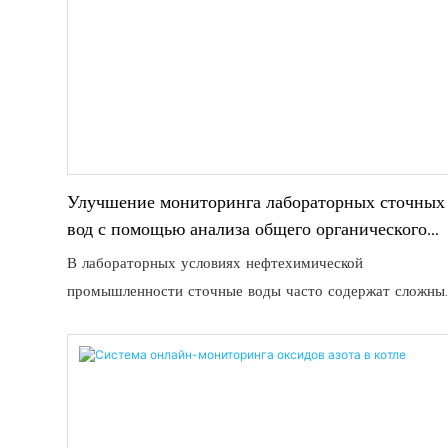
Улучшение мониторинга лабораторных сточных
вод с помощью анализа общего органического
углерода (ТОС).
В лабораторных условиях нефтехимической
промышленности сточные воды часто содержат сложны
органические соединения в высоких концентрациях.
Обеспечение точного и эффективного мониторинга
имеет важное значение не только для соблюдения
нормативных требований, но и для внутреннего контрол
технологических процессов и экологической