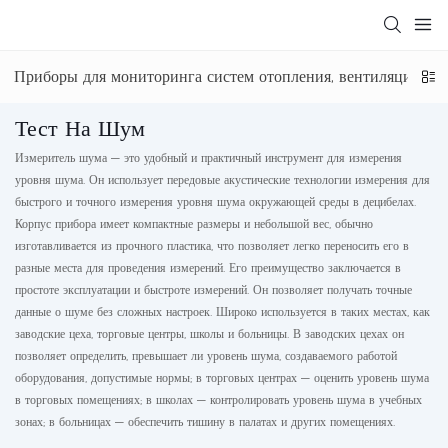
Приборы для мониторинга систем отопления, вентиляции и 
Тест На Шум
Измеритель шума — это удобный и практичный инструмент для измерения
уровня шума. Он использует передовые акустические технологии измерения для
быстрого и точного измерения уровня шума окружающей среды в децибелах.
Корпус прибора имеет компактные размеры и небольшой вес, обычно
изготавливается из прочного пластика, что позволяет легко переносить его в
разные места для проведения измерений. Его преимущество заключается в
простоте эксплуатации и быстроте измерений. Он позволяет получать точные
данные о шуме без сложных настроек. Широко используется в таких местах, как
заводские цеха, торговые центры, школы и больницы. В заводских цехах он
позволяет определить, превышает ли уровень шума, создаваемого работой
оборудования, допустимые нормы; в торговых центрах — оценить уровень шума
в торговых помещениях; в школах — контролировать уровень шума в учебных
зонах; в больницах — обеспечить тишину в палатах и ​​других помещениях.