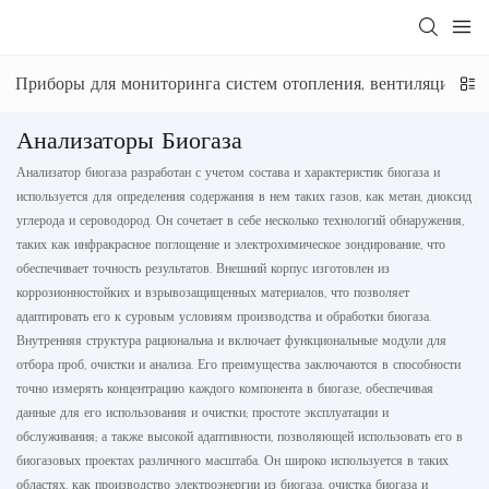
Приборы для мониторинга систем отопления, вентиляции и 
Анализаторы Биогаза
Анализатор биогаза разработан с учетом состава и характеристик биогаза и
используется для определения содержания в нем таких газов, как метан, диоксид
углерода и сероводород. Он сочетает в себе несколько технологий обнаружения,
таких как инфракрасное поглощение и электрохимическое зондирование, что
обеспечивает точность результатов. Внешний корпус изготовлен из
коррозионностойких и взрывозащищенных материалов, что позволяет
адаптировать его к суровым условиям производства и обработки биогаза.
Внутренняя структура рациональна и включает функциональные модули для
отбора проб, очистки и анализа. Его преимущества заключаются в способности
точно измерять концентрацию каждого компонента в биогазе, обеспечивая
данные для его использования и очистки; простоте эксплуатации и
обслуживания; а также высокой адаптивности, позволяющей использовать его в
биогазовых проектах различного масштаба. Он широко используется в таких
областях, как производство электроэнергии из биогаза, очистка биогаза и