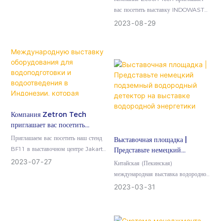
вас посетить выставку INDOWASTE
2023.
2023
08
29
Компания Zetron Tech
приглашает вас посетить
Международную выставку
Приглашаем вас посетить наш стенд
Выставочная площадка |
оборудования для
BF11 в выставочном центре Jakarta
Представьте немецкий
водоподготовки и
International Expo (Индонезия), с
подземный водородный
2023
07
27
Китайская (Пекинская)
водоотведения в Индонезии,
детектор на выставке
30 августа по 1 сентября 2020 года...
международная выставка водородной
которая пройдет с 30 августа
водородной энергетики
энергетики и топливных элементов
по 1 сентября 2023 года.
2023
03
31
2023 года (Пекинская
международная выставка водородной
энергетики и топливных элементов)...