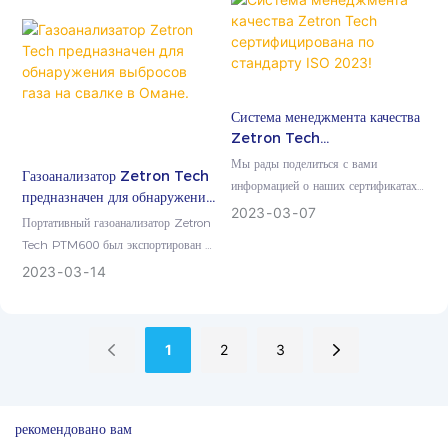
Система менеджмента качества
Zetron Tech
сертифицирована по стандарту
Мы рады поделиться с вами
Газоанализатор Zetron Tech
ISO 2023!
информацией о наших сертификатах
предназначен для обнаружения
ISO 14001:2015 (система
2023
03
07
выбросов газа на свалке в
Портативный газоанализатор Zetron
экологического менеджмента) и ISO
Омане.
Tech PTM600 был экспортирован в
9001:2015 (система управления
Оман на Ближнем Востоке в марте.
2023
03
14
качеством)...
1
2
3
рекомендовано вам