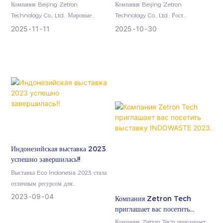
передовое испытательное
заключаться! 29-я Всемирная
Компания Beijing Zetron
Компания Beijing Zetron
оборудование Zetron
газовая конференция компании
Technology Co., Ltd.: Мировые
Technology Co., Ltd.: Рост
Technology ярко проявило
Zetron Technology успешно
торговые партнеры активно
популярности, заключение контрактов
2025
11
11
2025
10
30
себя на международной арене.
завершилась.
сотрудничают с компанией, а
продолжается! 29-я неделя Zetron
передовые технологии Zetron
Technology...
Technology...
Индонезийская выставка 2023
успешно завершилась!!
Выставка Eco Indonesia 2023 стала
отличным ресурсом для
отслеживания всех новостей,
2023
09
04
Компания Zetron Tech
инициатив, проектов, тенденций и
приглашает вас посетить
разработок...
выставку INDOWASTE 2023.
Компания Zetron Tech приглашает