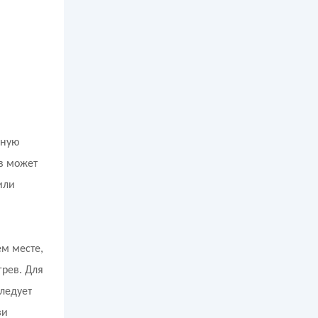
тную
в может
или
м месте,
грев. Для
ледует
зи