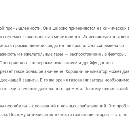
ной промышленности. Они широко применяются на химических з
в системах экологического мониторинга. Их используют для кон
ность промышленной среды не так проста. Она сопряжена со
лажность и нежелательные газы — распространенные факторы,
Они приводят к неверным показаниям и дрейфу данных.
ретает такое большое значение. Хороший анализатор может да
надлежащей защиты. В то же время газоанализаторы необходим
 точными в течение длительного времени. Поэтому точная калиб
мы нестабильных показаний и ложных срабатываний. Эти проб
рям. Поэтому оптимизация точности газоанализаторов — это не 