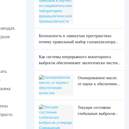
приборов в научно-
исследовательских
лабораториях
фармацевтической
аводах,
промышленности
Безопасность в замкнутых пространствах:
троля
почему правильный выбор газоанализатора
может спасти жизни.
Как системы непрерывного мониторинга
выбросов обеспечивают экологически чистое
производство
вать
Озонированное масло:
о
от науки к обеспечению
ровка
качества.
лемы
Текущее состояние
глобальных выбросов
просто
углерода: Сокращение
выбросов углерода