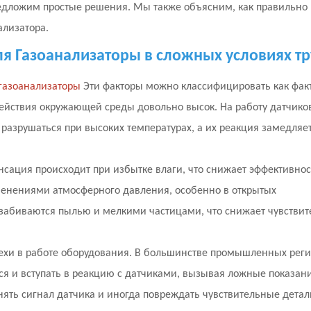
едложим простые решения. Мы также объясним, как правильно
ализатора.
ля
Газоанализаторы
в сложных условиях тр
газоанализаторы
Эти факторы можно классифицировать как фак
ействия окружающей среды довольно высок. На работу датчико
разрушаться при высоких температурах, а их реакция замедляе
сация происходит при избытке влаги, что снижает эффективнос
менениями атмосферного давления, особенно в открытых
забиваются пылью и мелкими частицами, что снижает чувствит
хи в работе оборудования. В большинстве промышленных рег
ься и вступать в реакцию с датчиками, вызывая ложные показан
ять сигнал датчика и иногда повреждать чувствительные детал