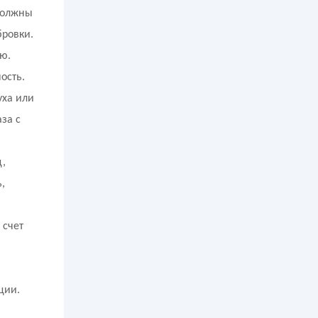
должны
бровки.
ю.
ость.
уха или
за с
ц,
,
 счет
ции.