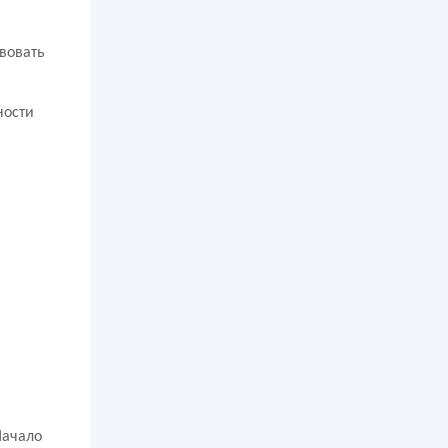
вовать
ности
Начало