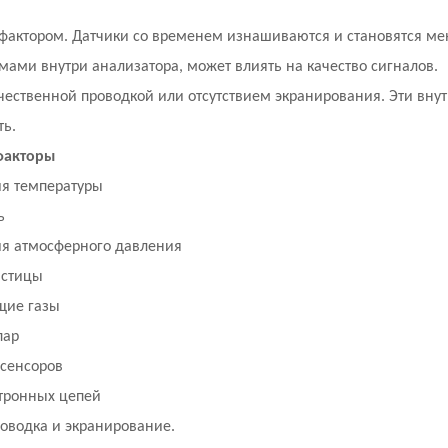
фактором. Датчики со временем изнашиваются и становятся ме
ами внутри анализатора, может влиять на качество сигналов.
ественной проводкой или отсутствием экранирования. Эти вну
ь.
факторы
я температуры
ь
я атмосферного давления
астицы
ие газы
пар
 сенсоров
тронных цепей
оводка и экранирование.