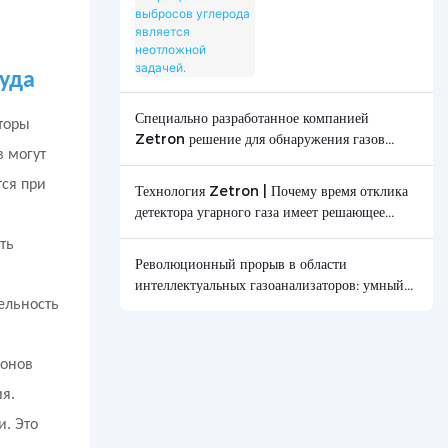
является неотложной
задачей.
уда
Специально разработанное компанией
торы
Zetron решение для обнаружения газов
в могут
используется в исследованиях горения
графита.
тся при
Технология Zetron | Почему время отклика
детектора угарного газа имеет решающее
значение? - Новости - Пекинская компания
ть
Zetron Technology Co., Ltd.
Революционный прорыв в области
интеллектуальных газоанализаторов: умный
ельность
новатор в обеспечении безопасности.
ионов
ия.
и. Это