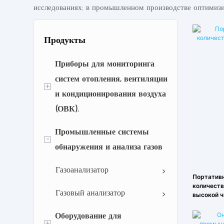
исследованиях; в промышленном производстве оптимизи
Продукты
Приборы для мониторинга
систем отопления, вентиляции
+
и кондиционирования воздуха
(ОВК).
Промышленные системы
Оборудование для
-
обнаружения и анализа газов
мониторинга чистых
помещений
Газоанализатор
Портатив
Фармацевтические
количеств
Газовый анализатор
высокой 
аналитические приборы
Оборудование для
+