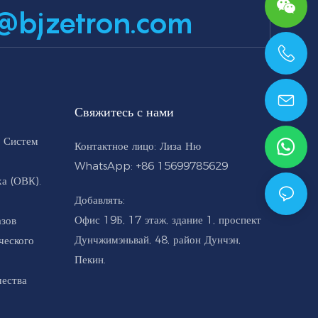
@bjzetron.com
+86 15699785629
Свяжитесь с нами
 Систем
Контактное лицо: Лиза Ню
WhatsApp: +86 15699785629
а (ОВК).
Добавлять:
Офис 19Б, 17 этаж, здание 1, проспект
азов
Дунчжимэньвай, 48, район Дунчэн,
ческого
Пекин.
чества