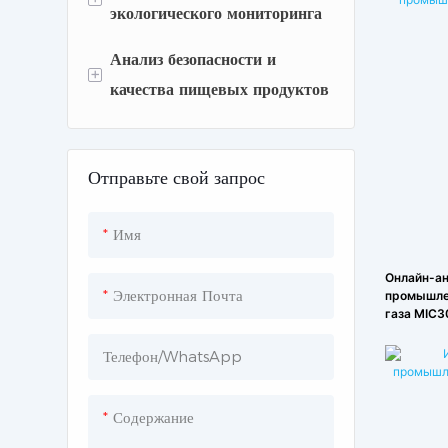
экологического мониторинга
Анализ безопасности и
Система мониторинга
+
качества пищевых продуктов
качества воздуха
шумомер
Приборы для анализа молока
Отправьте свой запрос
Водяной монитор
Газовый анализ для
обеспечения безопасности
Имя
пищевых продуктов
Онлайн-ан
Общие лабораторные
Электронная Почта
промышле
газа MIC3
приборы
Телефон/WhatsApp
Содержание