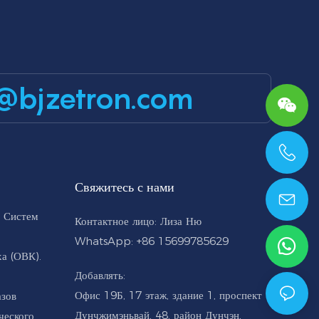
@bjzetron.com
+86 15699785629
Свяжитесь с нами
 Систем
Контактное лицо: Лиза Ню
WhatsApp: +86 15699785629
а (ОВК).
Добавлять:
Офис 19Б, 17 этаж, здание 1, проспект
азов
Дунчжимэньвай, 48, район Дунчэн,
ческого