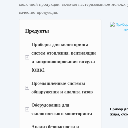
молочной продукции, включая пастеризованное молоко, 
качество продукции.
Продукты
Приборы для мониторинга
систем отопления, вентиляции
+
и кондиционирования воздуха
(ОВК).
Промышленные системы
Оборудование для
+
обнаружения и анализа газов
мониторинга чистых
помещений
Оборудование для
Газоанализатор
+
Прибор дл
экологического мониторинга
Фармацевтические
жира, сух
Газовый анализатор
аналитические приборы
Анализ безопасности и
Система мониторинга