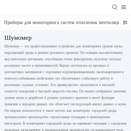
Приборы для мониторинга систем отопления, вентиляции и 
Шумомер
Шумомер — это профессиональное устройство для мониторинга уровня шума
окружающей среды в режиме реального времени. Он оснащен высокоточными
акустическими датчиками, способными точно фиксировать шумовые сигналы
различных частот и интенсивностей. Корпус изготовлен из прочных и
долговечных материалов с хорошими водонепроницаемыми, пылезащитными и
помехоустойчивыми свойствами, что обеспечивает стабильную работу в
различных суровых условиях. Его преимущество заключается в высокой
точности измерений и быстрой скорости отклика. Он может отображать значение
уровня шума в децибелах в режиме реального времени и имеет функции
хранения и передачи данных, что облегчает последующий анализ данных о шуме.
Он широко используется в таких местах, как мониторинг городской среды,
промышленное производство, строительные площадки и транспортные
магистрали. В мониторинге городской среды он оценивает ситуацию с городским
шумовым загрязнением; в промышленном производстве он контролирует шум,