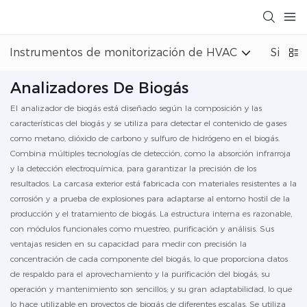
Instrumentos de monitorización de HVAC
Sistem
Analizadores De Biogás
El analizador de biogás está diseñado según la composición y las
características del biogás y se utiliza para detectar el contenido de gases
como metano, dióxido de carbono y sulfuro de hidrógeno en el biogás.
Combina múltiples tecnologías de detección, como la absorción infrarroja
y la detección electroquímica, para garantizar la precisión de los
resultados. La carcasa exterior está fabricada con materiales resistentes a la
corrosión y a prueba de explosiones para adaptarse al entorno hostil de la
producción y el tratamiento de biogás. La estructura interna es razonable,
con módulos funcionales como muestreo, purificación y análisis. Sus
ventajas residen en su capacidad para medir con precisión la
concentración de cada componente del biogás, lo que proporciona datos
de respaldo para el aprovechamiento y la purificación del biogás; su
operación y mantenimiento son sencillos; y su gran adaptabilidad, lo que
lo hace utilizable en proyectos de biogás de diferentes escalas. Se utiliza