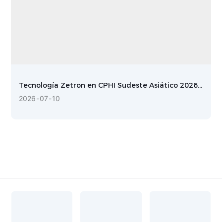
Tecnología Zetron en CPHI Sudeste Asiático 2026:
Monitoreo de partículas de precisión en salas
2026
07
10
blancas para la fabricación de productos
farmacéuticos.