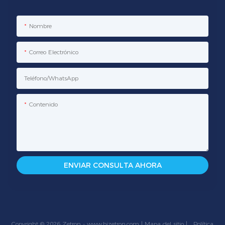
Nombre
Correo Electrónico
Teléfono/WhatsApp
Contenido
ENVIAR CONSULTA AHORA
Copyright © 2026 Zetron -
www.bjzetron.com
|
Mapa del sitio
|
Política