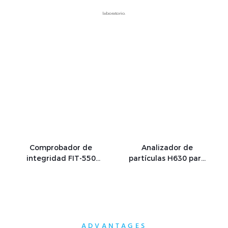
laboratorio.
Comprobador de
Analizador de
integridad FIT-550
partículas H630 para
para la validación de
la monitorización
filtros
precisa del aire en
biofarmacéuticos y la
centros médicos
detección de fugas
ADVANTAGES