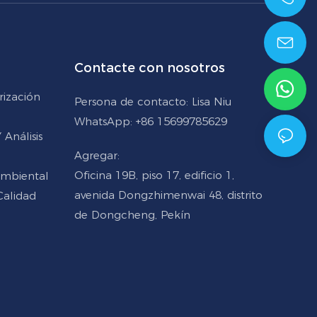
+86 15699785629
Contacte con nosotros
rización
Persona de contacto: Lisa Niu
WhatsApp: +86 15699785629
Análisis
Agregar:
Oficina 19B, piso 17, edificio 1,
Ambiental
avenida Dongzhimenwai 48, distrito
Calidad
de Dongcheng, Pekín