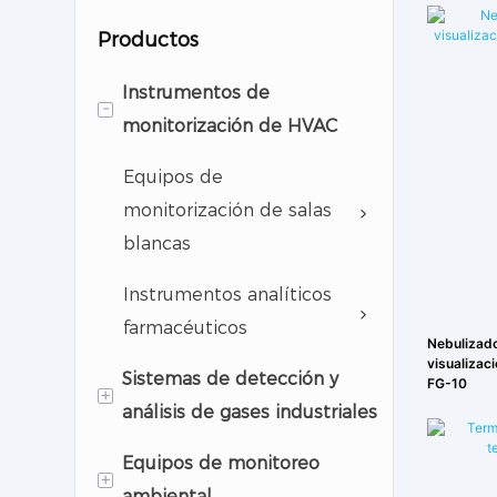
Productos
Instrumentos de
-
monitorización de HVAC
Equipos de
monitorización de salas
blancas
Instrumentos analíticos
farmacéuticos
Nebulizado
visualizaci
Sistemas de detección y
FG-10
+
análisis de gases industriales
Equipos de monitoreo
Detector de gas
+
ambiental