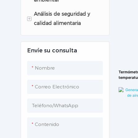
Analizador de gas
Análisis de seguridad y
Sistema de Monitoreo de
+
calidad alimentaria
la Calidad del Aire
Monitor de ruido
Instrumentos de análisis
de leche
Envíe su consulta
Monitor de agua
Análisis de gases para la
Nombre
seguridad alimentaria
Termómetro
temperatu
Instrumentos de
Correo Electrónico
laboratorio comunes
Teléfono/WhatsApp
Contenido