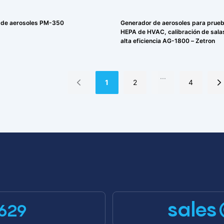
 de aerosoles PM-350
Generador de aerosoles para prueba
HEPA de HVAC, calibración de sala
alta eficiencia AG-1800 – Zetron
...
1
2
4
sales
629