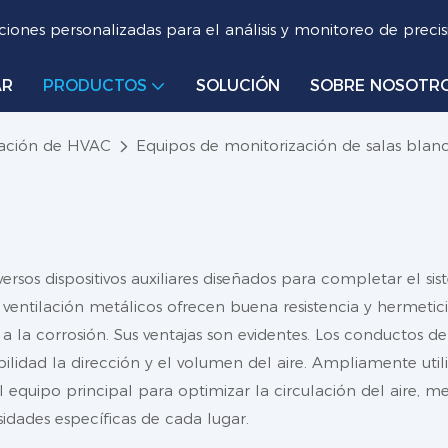
iones personalizadas para el análisis y monitoreo de precis
AR
PRODUCTOS
SOLUCIÓN
SOBRE NOSOTR
zación de HVAC
Equipos de monitorización de salas blan
rsos dispositivos auxiliares diseñados para completar el sis
ventilación metálicos ofrecen buena resistencia y hermeticid
s a la corrosión. Sus ventajas son evidentes. Los conductos d
exibilidad la dirección y el volumen del aire. Ampliamente ut
l equipo principal para optimizar la circulación del aire, m
sidades específicas de cada lugar.