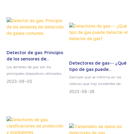
Detector de gas: Principio
de los sensores de
Detectores de gas--- ¿Qué
detección de gases
Los sensores de gas son los
tipo de gas puede
comunes
principales dispositivos utilizados
detectar el detector de
Siempre que se informa en las
para detectar la composición y
2023
09
05
gas?
noticias que hay incidentes de
concentración de gases. Su
seguridad en algunos lugares, nos
2023
08
28
principio de funcionamiento...
rompe el corazón ver estas
imágenes...