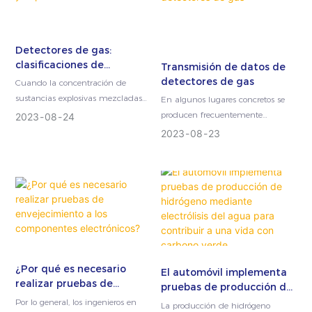
Detectores de gas:
clasificaciones de
Transmisión de datos de
protección y explosiones
detectores de gas
Cuando la concentración de
sustancias explosivas mezcladas
En algunos lugares concretos se
con oxígeno esté dentro del límite
producen frecuentemente
2023
08
24
explosivo, si hay una...
emisiones de gases, como en las
2023
08
23
industrias petroquímicas,
carboníferas, metalúrgicas,
químicas, de gas municipal,...
¿Por qué es necesario
El automóvil implementa
realizar pruebas de
pruebas de producción de
envejecimiento a los
hidrógeno mediante
Por lo general, los ingenieros en
La producción de hidrógeno