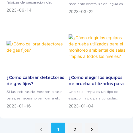
componentes
electrólisis del agua para
fábricas de preparación de
mediante electrólisis del agua es
electrónicos?
contribuir a una vida con
componentes electrónicos o de
2023
06
14
un método más conveniente. Al
2023
03
22
carbono verde.
desarrollo de placas de circuitos
pasar una corriente continua a
realizarán operaciones de
través de un electrolito...
envejecimiento...
¿Cómo elegir los equipos
¿Cómo calibrar detectores
de prueba utilizados para
de gas fijos?
el monitoreo ambiental de
Una sala limpia es un tipo de
Si las lecturas del host son altas o
salas limpias a todos los
espacio limpio para controlar
bajas, es necesario verificar si el
niveles?
diversos factores ambientales para
valor mostrado por el instrumento
2023
01
04
2023
01
16
que alcance un cierto grado de
de campo es co...
limpieza.
1
2