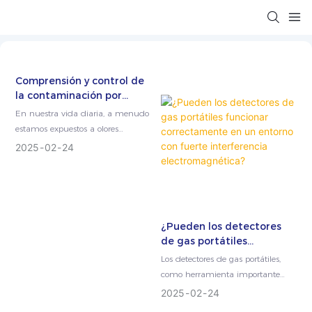
Comprensión y control de
la contaminación por
olores: soluciones
En nuestra vida diaria, a menudo
tecnológicas para el
estamos expuestos a olores
monitoreo de olores
desagradables, que van desde el
2025
02
24
olor a comida podrida hasta
vapores qu...
¿Pueden los detectores
de gas portátiles
funcionar correctamente
Los detectores de gas portátiles,
en un entorno con fuerte
como herramienta importante
interferencia
para la seguridad industrial
2025
02
24
electromagnética?
moderna y el monitoreo