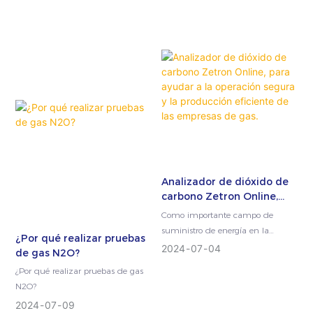
ambiental, detectan
principalmente...
Analizador de dióxido de
carbono Zetron Online,
para ayudar a la operación
Como importante campo de
segura y la producción
suministro de energía en la
¿Por qué realizar pruebas
eficiente de las empresas
sociedad moderna, la industria
2024
07
04
de gas N2O?
de gas.
del gas tiene exigencias
¿Por qué realizar pruebas de gas
extremadamente altas en cuanto
N2O?
a la seguridad...
2024
07
09