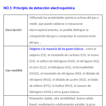
NO
.1: Principio de detección electroquímica
Utilizando las propiedades químicas activas del gas a
medir, que puede oxidarse o restaurarse
Descripción
electroquímicamente, es posible distinguir la
composición del gas y comprobar la concentración
。
del gas.
Oxígeno y la mayoría de los gases tóxicos
, como el
oxígeno (O2), el monóxido de carbono (CO), el ozono
(O3), el sulfuro de hidrógeno (H2S), el nitrógeno (N2),
el cloro (CL2), el hidrógeno (H2), el formaldehído
Gas medible
(CH2O), el monóxido de nitrógeno (NO), el dióxido de
nitrógeno (NO2), el dióxido de azufre (SO2), el óxido
de etileno (ETO), la fosfina (PH3), el cianuro de
hidrógeno (HCN) y otros gases tóxicos.
Respuesta rápida, alta sensibilidad, buena salida
lineal; rendimiento relativamente estable; la gran