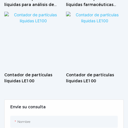
líquidas para análisis de
líquidas farmacéuticas
partículas en agua para
para el monitoreo de
inyección y agua purificada
soluciones inyectables LPC-
LPC-6CE
7CE
Contador de partículas
Contador de partículas
líquidas LE100
líquidas LE100
Envíe su consulta
Nombre