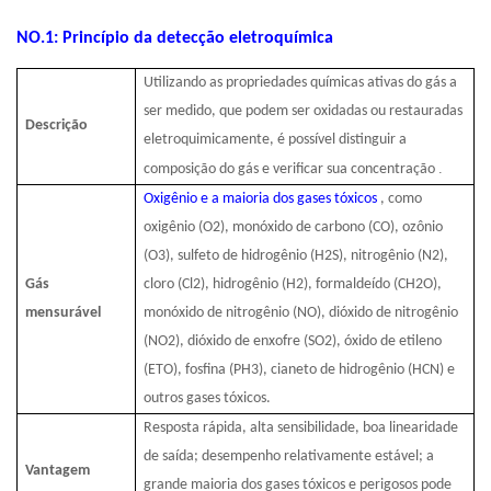
NO
.1: Princípio da detecção eletroquímica
Utilizando as propriedades químicas ativas do gás a
ser medido, que podem ser oxidadas ou restauradas
Descrição
eletroquimicamente, é possível distinguir a
.
composição do gás e verificar sua concentração
Oxigênio e a maioria dos gases tóxicos
, como
oxigênio (O2), monóxido de carbono (CO), ozônio
(O3), sulfeto de hidrogênio (H2S), nitrogênio (N2),
Gás
cloro (Cl2), hidrogênio (H2), formaldeído (CH2O),
mensurável
monóxido de nitrogênio (NO), dióxido de nitrogênio
(NO2), dióxido de enxofre (SO2), óxido de etileno
(ETO), fosfina (PH3), cianeto de hidrogênio (HCN) e
outros gases tóxicos.
Resposta rápida, alta sensibilidade, boa linearidade
de saída; desempenho relativamente estável; a
Vantagem
grande maioria dos gases tóxicos e perigosos pode