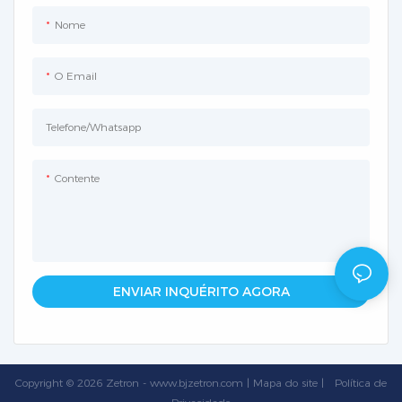
Nome
O Email
Telefone/whatsapp
Contente
ENVIAR INQUÉRITO AGORA
Copyright © 2026 Zetron -
www.bjzetron.com
|
Mapa do site
|
Política
de