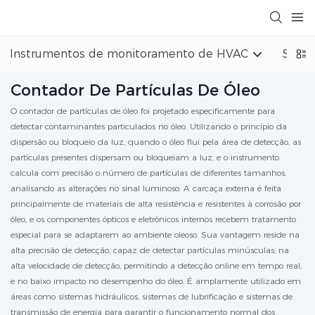
Instrumentos de monitoramento de HVAC
Siste
Contador De Partículas De Óleo
O contador de partículas de óleo foi projetado especificamente para
detectar contaminantes particulados no óleo. Utilizando o princípio da
dispersão ou bloqueio da luz, quando o óleo flui pela área de detecção, as
partículas presentes dispersam ou bloqueiam a luz, e o instrumento
calcula com precisão o número de partículas de diferentes tamanhos,
analisando as alterações no sinal luminoso. A carcaça externa é feita
principalmente de materiais de alta resistência e resistentes à corrosão por
óleo, e os componentes ópticos e eletrônicos internos recebem tratamento
especial para se adaptarem ao ambiente oleoso. Sua vantagem reside na
alta precisão de detecção, capaz de detectar partículas minúsculas; na
alta velocidade de detecção, permitindo a detecção online em tempo real;
e no baixo impacto no desempenho do óleo. É amplamente utilizado em
áreas como sistemas hidráulicos, sistemas de lubrificação e sistemas de
transmissão de energia para garantir o funcionamento normal dos