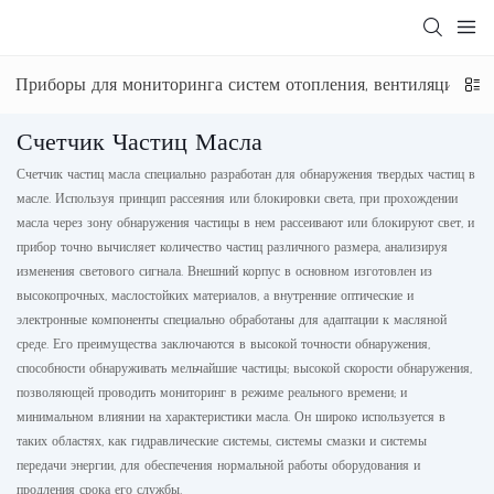
Приборы для мониторинга систем отопления, вентиляции и 
Счетчик Частиц Масла
Счетчик частиц масла специально разработан для обнаружения твердых частиц в
масле. Используя принцип рассеяния или блокировки света, при прохождении
масла через зону обнаружения частицы в нем рассеивают или блокируют свет, и
прибор точно вычисляет количество частиц различного размера, анализируя
изменения светового сигнала. Внешний корпус в основном изготовлен из
высокопрочных, маслостойких материалов, а внутренние оптические и
электронные компоненты специально обработаны для адаптации к масляной
среде. Его преимущества заключаются в высокой точности обнаружения,
способности обнаруживать мельчайшие частицы; высокой скорости обнаружения,
позволяющей проводить мониторинг в режиме реального времени; и
минимальном влиянии на характеристики масла. Он широко используется в
таких областях, как гидравлические системы, системы смазки и системы
передачи энергии, для обеспечения нормальной работы оборудования и
продления срока его службы.