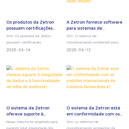
condições sejam atendidas.
Os produtos da Zetron
A Zetron fornece software
possuem certificações
para sistemas de
internacionais?
monitoramento ambiental
Sim. Os produtos da Zetron
Sim. O sistema de
de salas limpas?
possuem certificações
monitoramento ambiental para
internacionais abrangentes para
salas limpas da Zetron inclui um
2026
04
14
2026
04
13
garantir acesso ao mercado global,
software de nível profissional
desempenho confiável e
desenvolvido especificamente para
conformidade com as normas de
ambientes farmacêuticos
segurança. Essas certificações
regulamentados. A plataforma
refletem nosso compromisso em
integrada combina recursos
atender aos mais altos padrões de
robustos de conformidade com
qualidade e regulamentação em
operação intuitiva para atender
todos os mercados em que
aos requisitos de garantia de
atuamos.
qualidade e regulamentação da
O sistema da Zetron
O sistema da Zetron está
sua instalação.
oferece suporte à
em conformidade com os
integridade de dados e à
padrões internacionais da
Nosso sistema foi projetado para
Sim, os sistemas de
funcionalidade de trilha
indústria farmacêutica?
garantir total integridade dos
monitoramento ambiental da