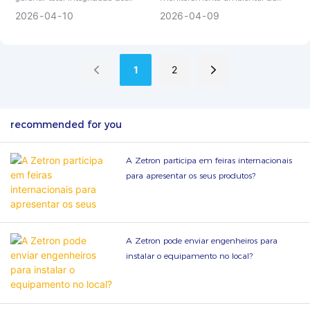
de auditoria?
dados e recursos abrangentes de
Zetron atendem integralmente
2026
04
10
2026
04
09
trilha de auditoria, atendendo aos
aos principais padrões e requisitos
requisitos regulatórios mais
regulatórios da indústria
rigorosos para gerenciamento de
farmacêutica internacional,
1
2
registros eletrônicos.
oferecendo suporte à
conformidade global com as Boas
Práticas de Fabricação (GMP) e ao
gerenciamento de salas limpas
recommended for you
para operações farmacêuticas e
biotecnológicas.
A Zetron participa em feiras internacionais
para apresentar os seus produtos?
A Zetron pode enviar engenheiros para
instalar o equipamento no local?