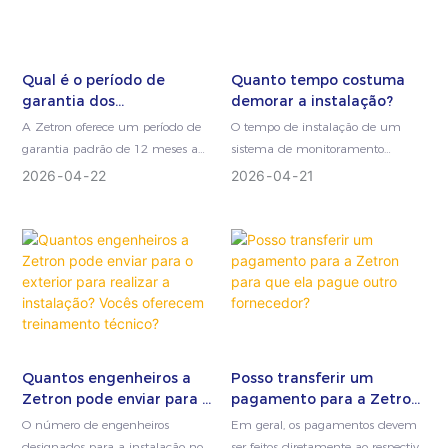
clientes expandam ou atualizem
sua infraestrutura atual sem
grandes modificações.
Qual é o período de
Quanto tempo costuma
garantia dos
demorar a instalação?
equipamentos da Zetron?
A Zetron oferece um período de
O tempo de instalação de um
garantia padrão de 12 meses a
sistema de monitoramento
partir da data de entrega para
depende principalmente do
2026
04
22
2026
04
21
todos os equipamentos fornecidos.
tamanho, da configuração e da
Esta garantia visa assegurar que
complexidade do projeto. Para a
os clientes recebam produtos
maioria dos sistemas padrão
confiáveis ​​e suporte oportuno
fornecidos pela Zetron, a
durante a fase inicial de operação
instalação e o comissionamento
do sistema.
podem ser concluídos em 1 a 5
dias, em condições normais de
obra.
Quantos engenheiros a
Posso transferir um
Zetron pode enviar para o
pagamento para a Zetron
exterior para realizar a
para que ela pague outro
O número de engenheiros
Em geral, os pagamentos devem
instalação? Vocês
fornecedor?
designados para a instalação no
ser feitos diretamente ao respectivo