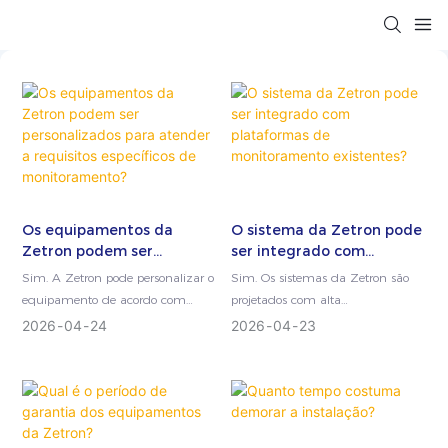
Os equipamentos da
O sistema da Zetron pode
Zetron podem ser
ser integrado com
personalizados para
plataformas de
Sim. A Zetron pode personalizar o
Sim. Os sistemas da Zetron são
atender a requisitos
monitoramento
equipamento de acordo com
projetados com alta
específicos de
existentes?
diferentes tipos de gás, faixas de
compatibilidade e interfaces de
2026
04
24
2026
04
23
monitoramento?
medição, protocolos de
comunicação flexíveis, permitindo
comunicação e ambientes de
integração perfeita com
instalação para atender a
plataformas de monitoramento e
necessidades específicas de
sistemas de controle industrial
monitoramento.
existentes. Isso possibilita que os