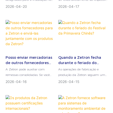
oferecem treinamento
exterior depende do tamanho, da
fornecedor responsável pelo
2026
04
20
2026
04
17
técnico?
complexidade e dos requisitos
fornecimento dos produtos ou
específicos do projeto.
serviços. Isso ajuda a garantir
transações financeiras
transparentes, documentação
adequada e conformidade com
as práticas contábeis e de
comércio internacional padrão.
Posso enviar mercadorias
Quando a Zetron fecha
de outros fornecedores
durante o feriado do
para a Zetron e enviá-las
Festival da Primavera
A Zetron pode auxiliar com
As operações de fabricação e
juntamente com os
Chinês?
remessas consolidadas. Se você
produção da Zetron seguem uma
produtos da Zetron?
adquiriu produtos de outros
paralisação programada anual
2026
04
16
2026
04
15
fornecedores, pode providenciar o
em consonância com o feriado
envio dessas mercadorias para a
oficial do Festival da Primavera na
fábrica da Zetron e enviá-las
China.
juntamente com os produtos da
Zetron, desde que certas