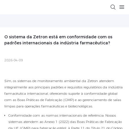
O sistema da Zetron está em conformidade com os 
padrões internacionais da indústria farmacêutica?
2026-04-09
Sim, os sistemas de monitoramento ambiental da Zetron atendem
integralmente aos principais padrões e requisitos regulatórios da indústria
farmacêutica internacional, oferecendo suporte à conformidade global
com as Boas Práticas de Fabricação (GMP) e ao gerenciamento de salas
limpas para operações farmacêuticas e biotecnológicas.
Conformidade com as normas internacionais de referência: Nossos
sistemas atendem ao Anexo 1 (2022) das Boas Práticas de Fabricação
da UE (GMP) para fabricação estéril, à Parte 11 do Título 21 do Código