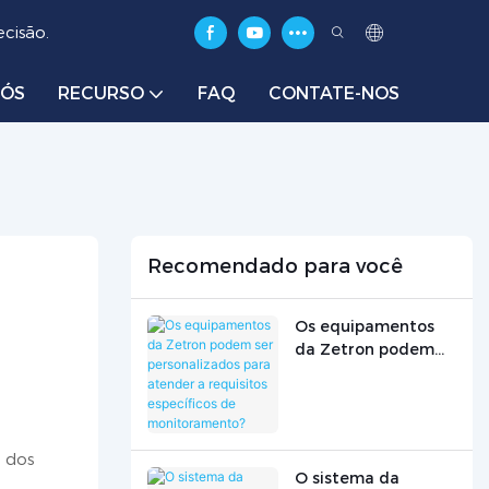
cisão.
NÓS
RECURSO
FAQ
CONTATE-NOS
Recomendado para você
Os equipamentos
da Zetron podem
ser personalizados
para atender a
requisitos
específicos de
 dos
monitoramento?
O sistema da