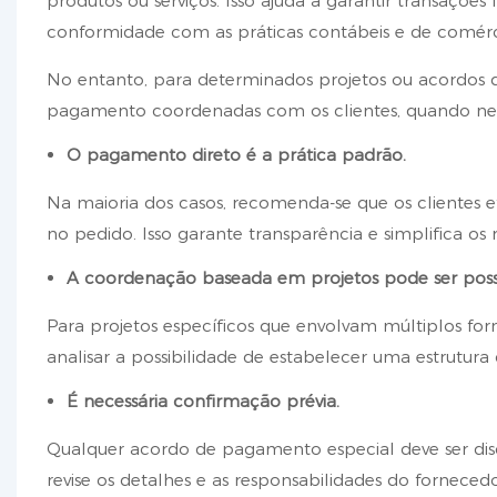
produtos ou serviços. Isso ajuda a garantir transaçõ
conformidade com as práticas contábeis e de comérc
No entanto, para determinados projetos ou acordos d
pagamento coordenadas com os clientes, quando neces
O pagamento direto é a prática padrão.
Na maioria dos casos, recomenda-se que os clientes
no pedido. Isso garante transparência e simplifica os r
A coordenação baseada em projetos pode ser possí
Para projetos específicos que envolvam múltiplos f
analisar a possibilidade de estabelecer uma estrutu
É necessária confirmação prévia.
Qualquer acordo de pagamento especial deve ser dis
revise os detalhes e as responsabilidades do fornec