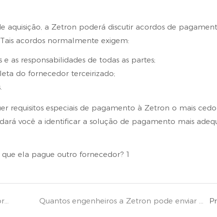
e aquisição, a Zetron poderá discutir acordos de pagamen
. Tais acordos normalmente exigem:
e as responsabilidades de todas as partes;
ta do fornecedor terceirizado;
.
 requisitos especiais de pagamento à Zetron o mais cedo
ajudará você a identificar a solução de pagamento mais ade
Posso enviar mercadorias de outros fornecedores para a Zetron e enviá-las juntamente com os produtos da Zetron?
Quantos engenheiros a Zetron pode enviar para o exterior para realizar a instalação? Vocês oferecem treinamento técnico?
P