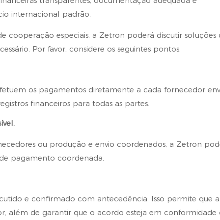
es financeiras transparentes, documentação adequada e
io internacional padrão.
e cooperação especiais, a Zetron poderá discutir soluções
sário. Por favor, considere os seguintes pontos:
 efetuem os pagamentos diretamente a cada fornecedor env
egistros financeiros para todas as partes.
vel.
ornecedores ou produção e envio coordenados, a Zetron pod
ra de pagamento coordenada.
cutido e confirmado com antecedência. Isso permite que a
edor, além de garantir que o acordo esteja em conformidade