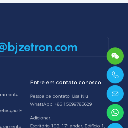
@bjzetron.com
Entre em contato conosco
+86 15699785629
oramento
Pessoa de contato: Lisa Niu
WhatsApp: +86 15699785629
 Detecção E
Adicionar:
Escritório 19B, 17º andar, Edifício 1,
toramento