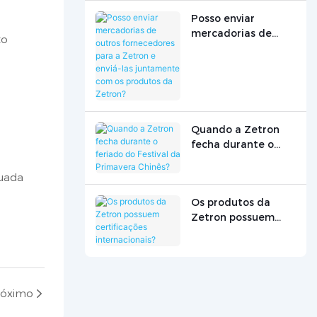
treinamento
Posso enviar
técnico?
mercadorias de
to
outros fornecedores
para a Zetron e
enviá-las
juntamente com os
produtos da
Zetron?
Quando a Zetron
fecha durante o
feriado do Festival
da Primavera
quada
Chinês?
Os produtos da
Zetron possuem
certificações
internacionais?
róximo