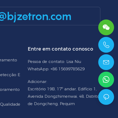
@bjzetron.com
Entre em contato conosco
+86 15699785629
oramento
Pessoa de contato: Lisa Niu
WhatsApp: +86 15699785629
 Detecção E
Adicionar:
Escritório 19B, 17º andar, Edifício 1,
toramento
Avenida Dongzhimenwai, 48, Distrito
de Dongcheng, Pequim
 Qualidade