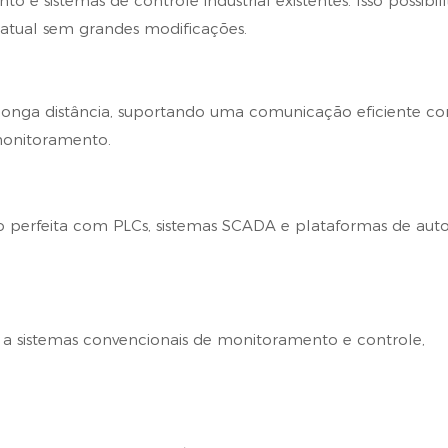
e sistemas de controle industrial existentes. Isso possibil
 atual sem grandes modificações.
 longa distância, suportando uma comunicação eficiente c
 monitoramento.
o perfeita com PLCs, sistemas SCADA e plataformas de au
 a sistemas convencionais de monitoramento e controle,