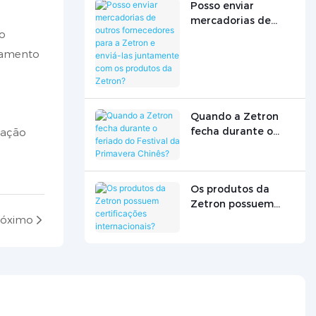
Posso enviar
mercadorias de
o
outros fornecedores
para a Zetron e
ramento
enviá-las
juntamente com os
produtos da
Zetron?
Quando a Zetron
fecha durante o
tação
feriado do Festival
da Primavera
Chinês?
Os produtos da
Zetron possuem
certificações
róximo
internacionais?