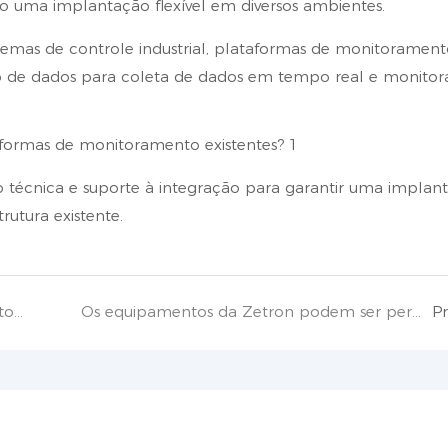
do uma implantação flexível em diversos ambientes.
temas de controle industrial, plataformas de monitorament
to de dados para coleta de dados em tempo real e monito
 técnica e suporte à integração para garantir uma implan
rutura existente.
Qual é o período de garantia dos equipamentos da Zetron?
Os equipamentos da Zetron podem ser personalizados para atender a requisitos específicos de monitoramento?
P