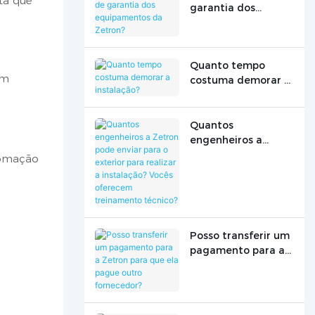
ita que
garantia dos
equipamentos da
Zetron?
Quanto tempo
om
costuma demorar a
instalação?
Quantos
engenheiros a
Zetron pode enviar
tomação
para o exterior para
realizar a
instalação? Vocês
oferecem
treinamento
Posso transferir um
técnico?
pagamento para a
Zetron para que ela
pague outro
fornecedor?