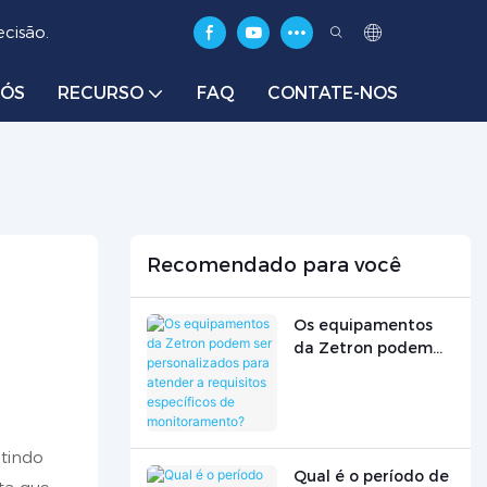
cisão.
NÓS
RECURSO
FAQ
CONTATE-NOS
Recomendado para você
Os equipamentos
da Zetron podem
ser personalizados
para atender a
requisitos
específicos de
itindo
monitoramento?
Qual é o período de