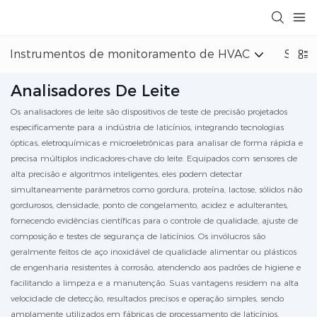
Instrumentos de monitoramento de HVAC
Siste
Analisadores De Leite
Os analisadores de leite são dispositivos de teste de precisão projetados
especificamente para a indústria de laticínios, integrando tecnologias
ópticas, eletroquímicas e microeletrônicas para analisar de forma rápida e
precisa múltiplos indicadores-chave do leite. Equipados com sensores de
alta precisão e algoritmos inteligentes, eles podem detectar
simultaneamente parâmetros como gordura, proteína, lactose, sólidos não
gordurosos, densidade, ponto de congelamento, acidez e adulterantes,
fornecendo evidências científicas para o controle de qualidade, ajuste de
composição e testes de segurança de laticínios. Os invólucros são
geralmente feitos de aço inoxidável de qualidade alimentar ou plásticos
de engenharia resistentes à corrosão, atendendo aos padrões de higiene e
facilitando a limpeza e a manutenção. Suas vantagens residem na alta
velocidade de detecção, resultados precisos e operação simples, sendo
amplamente utilizados em fábricas de processamento de laticínios,