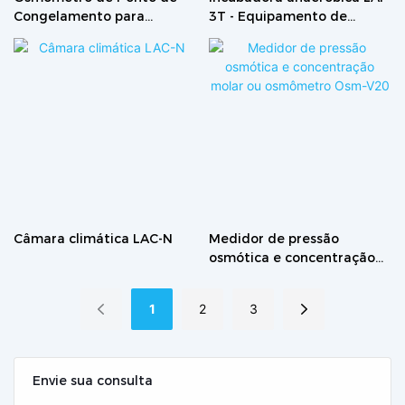
Congelamento para
3T - Equipamento de
Medição Precisa da
laboratório - Câmara de
Osmolalidade – OSM-V4.0
cultura livre de oxigênio
Câmara climática LAC-N
Medidor de pressão
osmótica e concentração
molar ou osmômetro Osm-
V20
1
2
3
Envie sua consulta