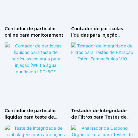
Contador de partículas
Contador de partículas
online para monitoramento
líquidas para injeção
de salas limpas GMP na
farmacêutica e análise de
indústria farmacêutica
água LPC-16DA
LPC-M
Contador de partículas
Testador de Integridade
líquidas para teste de
de Filtros para Testes de
partículas em água para
Filtração Estéril
injeção (WFI) e água
Farmacêutica V10
purificada LPC-6CE