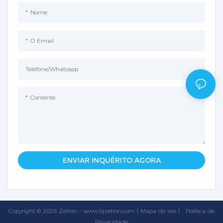
Nome
O Email
Telefone/whatsapp
Contente
ENVIAR INQUÉRITO AGORA
Copyright © 2026 Zetron -
www.bjzetron.com
|
Mapa do site
|
Política
de
Privacidade