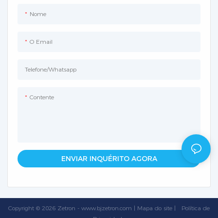
Nome
O Email
Telefone/whatsapp
Contente
ENVIAR INQUÉRITO AGORA
Copyright © 2026 Zetron -
www.bjzetron.com
|
Mapa do site
|
Política
de