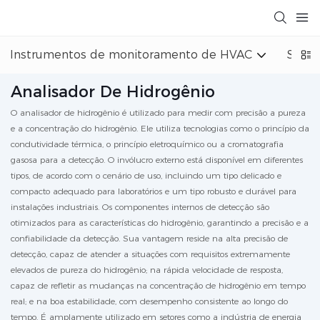
Instrumentos de monitoramento de HVAC
Siste
Analisador De Hidrogênio
O analisador de hidrogênio é utilizado para medir com precisão a pureza
e a concentração do hidrogênio. Ele utiliza tecnologias como o princípio da
condutividade térmica, o princípio eletroquímico ou a cromatografia
gasosa para a detecção. O invólucro externo está disponível em diferentes
tipos, de acordo com o cenário de uso, incluindo um tipo delicado e
compacto adequado para laboratórios e um tipo robusto e durável para
instalações industriais. Os componentes internos de detecção são
otimizados para as características do hidrogênio, garantindo a precisão e a
confiabilidade da detecção. Sua vantagem reside na alta precisão de
detecção, capaz de atender a situações com requisitos extremamente
elevados de pureza do hidrogênio; na rápida velocidade de resposta,
capaz de refletir as mudanças na concentração de hidrogênio em tempo
real; e na boa estabilidade, com desempenho consistente ao longo do
tempo. É amplamente utilizado em setores como a indústria de energia