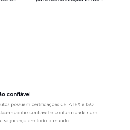
gosas
monitoramento e alertas
de vazamento de metano
em tempo real.
ão confiável
utos possuem certificações CE, ATEX e ISO,
 desempenho confiável e conformidade com
de segurança em todo o mundo.