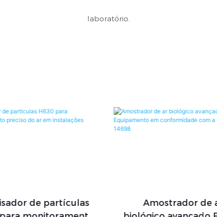
laboratório.
mostrador de ar
Analisador Raman 
gico avançado FSC-8 -
para identificação i