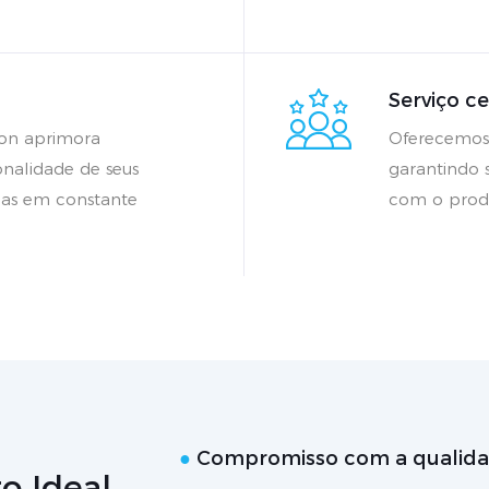
Serviço c
ron aprimora
Oferecemos 
onalidade de seus
garantindo 
das em constante
com o prod
●
Compromisso com a qualida
o Ideal