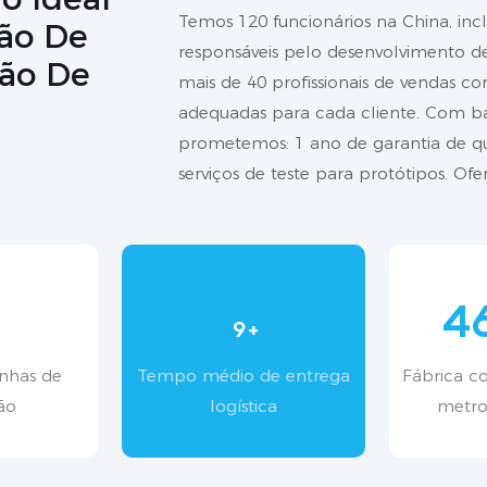
Temos 120 funcionários na China, in
ção De
responsáveis ​​pelo desenvolvimento 
ão De
mais de 40 profissionais de vendas co
adequadas para cada cliente. Com ba
prometemos: 1 ano de garantia de qu
serviços de teste para protótipos. O
4
9
+
nhas de
Tempo médio de entrega
Fábrica c
ão
logística
metro