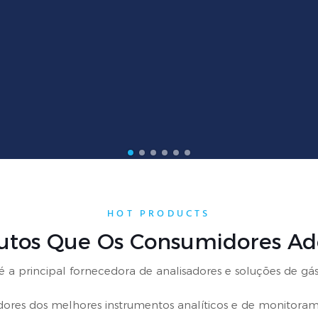
HOT PRODUCTS
utos Que Os Consumidores A
é a principal fornecedora de analisadores e soluções de gás
dores dos melhores instrumentos analíticos e de monitora