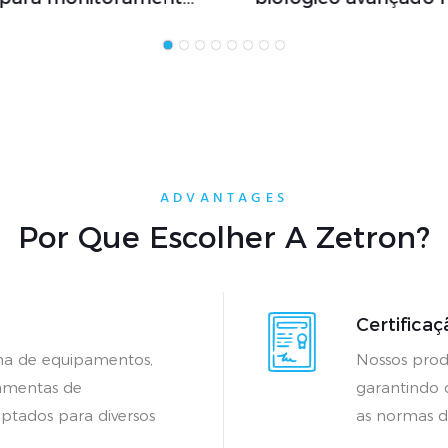
Equipamento em
de mercadorias peri
nformidade com a
norma ISO 14698
ADVANTAGES
Por Que Escolher A Zetron?
Certificaç
a de equipamentos,
Nossos prod
ramentas de
garantindo
ptados para diversos
as normas 