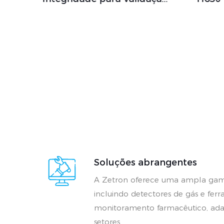
icos
preciso do ar em
tos
instalações médicas.
co
Soluções abrangentes
A Zetron oferece uma ampla gam
incluindo detectores de gás e fer
monitoramento farmacêutico, ada
setores.