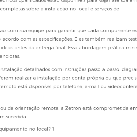
cnicos qualificados estão disponíveis para viajar até sua e
ompletas sobre a instalação no local e serviços de
ção com sua equipe para garantir que cada componente es
e acordo com as especificações. Eles também realizam test
 ideais antes da entrega final. Essa abordagem prática min
endiosas.
nstalação detalhados com instruções passo a passo, diagr
ferem realizar a instalação por conta própria ou que prec
 remoto está disponível por telefone, e-mail ou videoconfer
a ou de orientação remota, a Zetron está comprometida e
em-sucedida.