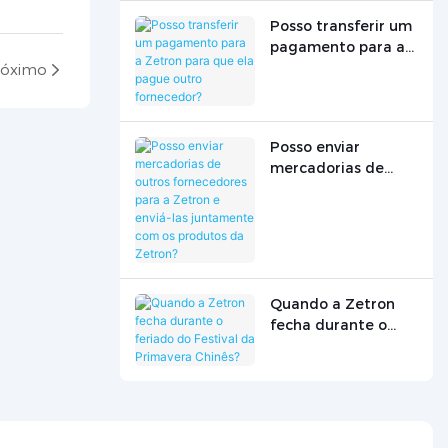
treinamento
Posso transferir um
técnico?
pagamento para a
Zetron para que ela
róximo
pague outro
fornecedor?
Posso enviar
mercadorias de
outros fornecedores
para a Zetron e
enviá-las
juntamente com os
produtos da
Zetron?
Quando a Zetron
fecha durante o
feriado do Festival
da Primavera
Chinês?