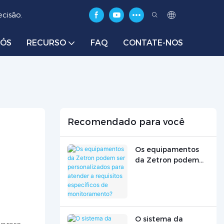
cisão.
NÓS
RECURSO
FAQ
CONTATE-NOS
Recomendado para você
Os equipamentos
da Zetron podem
ser personalizados
para atender a
requisitos
específicos de
monitoramento?
O sistema da