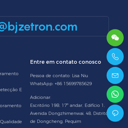
@bjzetron.com
Entre em contato conosco
+86 15699785629
oramento
Pessoa de contato: Lisa Niu
WhatsApp: +86 15699785629
 Detecção E
Adicionar:
Escritório 19B, 17º andar, Edifício 1,
toramento
Avenida Dongzhimenwai, 48, Distrito
de Dongcheng, Pequim
 Qualidade