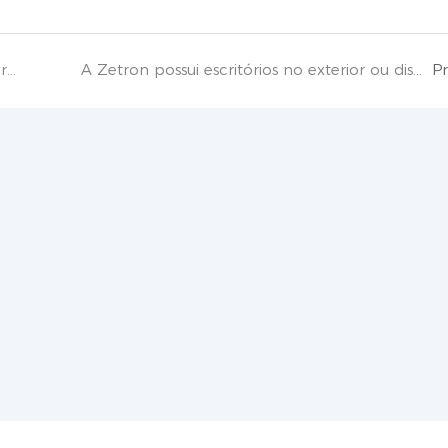
A Zetron participa em feiras internacionais para apresentar os seus produtos?
A Zetron possui escritórios no exterior ou distribuidores locais?
P