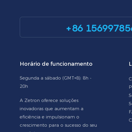
+86 15699785
Horário de funcionamento
L
Segunda a sábado (GMT+8): 8h -
C
20h
P
S
A Zetron oferece soluções
S
inovadoras que aumentam a
F
eficiência e impulsionam o
C
crescimento para o sucesso do seu