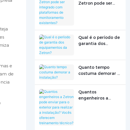
mpresa
Zetron pode ser
integrado com
plataformas de
monitoramento
existentes?
teja
es
Qual é o período de
garantia dos
imiza
equipamentos da
Zetron?
amas e
Quanto tempo
costuma demorar a
isam de
instalação?
ência
Quantos
engenheiros a
m
Zetron pode enviar
para o exterior para
realizar a
instalação? Vocês
oferecem