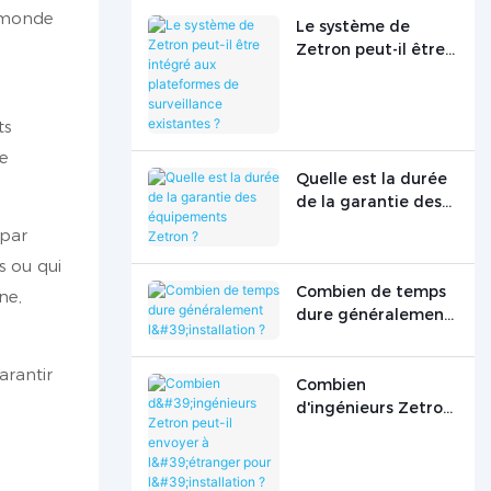
e monde
Le système de
Zetron peut-il être
intégré aux
plateformes de
surveillance
ts
existantes ?
he
Quelle est la durée
de la garantie des
équipements
 par
Zetron ?
s ou qui
Combien de temps
ne,
dure généralement
l'installation ?
arantir
Combien
d'ingénieurs Zetron
peut-il envoyer à
l'étranger pour
l'installation ?