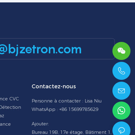
@bjzetron.com
+86 15699785629
Contactez-nous
ance CVC
Personne à contacter : Lisa Niu
 Détection
WhatsApp : +86 15699785629
az
Ajouter:
lance
Bureau 19B, 17e étage, Bâtiment 1,