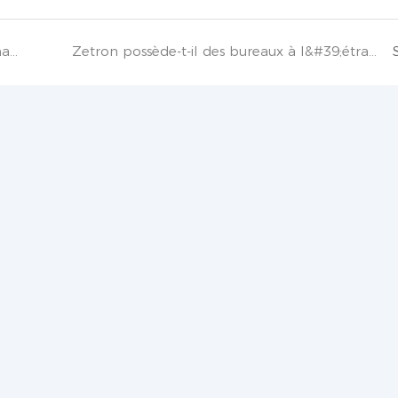
Zetron participe-t-elle à des salons internationaux pour présenter ses produits ?
Zetron possède-t-il des bureaux à l&#39;étranger ou des distributeurs locaux ?