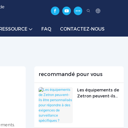
 de
RESSOURCE
FAQ
CONTACTEZ-NOUS
recommandé pour vous
Les équipements de
Zetron peuvent-ils
être personnalisés
pour répondre à des
exigences de
surveillance
pements.
spécifiques ?