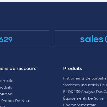
sales
629
iens de raccourci
Produits
Instruments De Surveill
omicile
Systèmes Industriels De
roduits
Et D&#39;analyse Des G
olution
Équipements De Surveil
 Propos De Nous
Environnementale