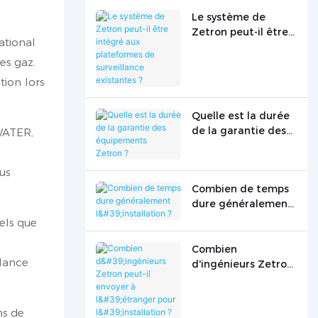
Le système de
Zetron peut-il être
ational
intégré aux
es gaz.
plateformes de
surveillance
tion lors
existantes ?
Quelle est la durée
de la garantie des
 WATER,
équipements
Zetron ?
us
Combien de temps
dure généralement
l'installation ?
els que
Combien
llance
d'ingénieurs Zetron
peut-il envoyer à
l'étranger pour
l'installation ?
ns de