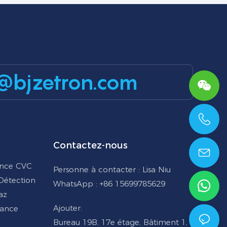
@bjzetron.com
+86 15699785629
Contactez-nous
ance CVC
Personne à contacter : Lisa Niu
 Détection
WhatsApp : +86 15699785629
az
Ajouter:
lance
Bureau 19B, 17e étage, Bâtiment 1,