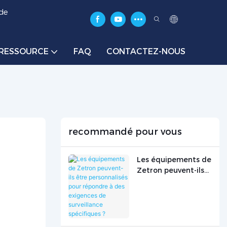
 de
RESSOURCE
FAQ
CONTACTEZ-NOUS
recommandé pour vous
Les équipements de
Zetron peuvent-ils
être personnalisés
pour répondre à des
exigences de
surveillance
spécifiques ?