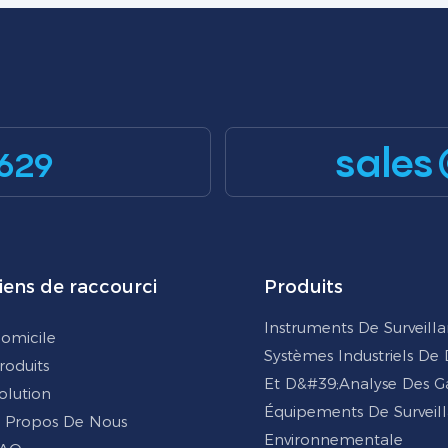
sales
629
iens de raccourci
Produits
Instruments De Surveill
omicile
Systèmes Industriels De
roduits
Et D&#39;analyse Des G
olution
Équipements De Surveil
 Propos De Nous
Environnementale