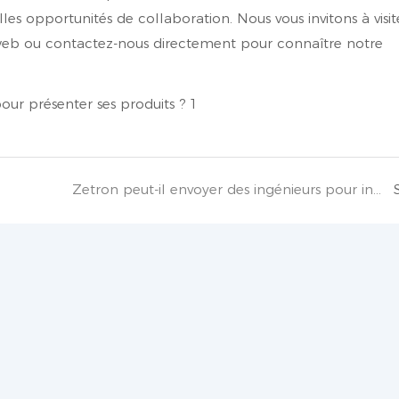
es opportunités de collaboration. Nous vous invitons à visit
e web ou contactez-nous directement pour connaître notre
Zetron peut-il envoyer des ingénieurs pour installer l&#39;équipement sur site ?