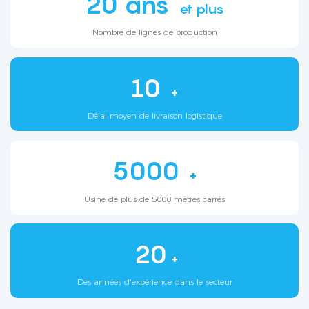
20 ans
et plus
Nombre de lignes de production
10
+
Délai moyen de livraison logistique
5000
+
Usine de plus de 5000 mètres carrés
20
+
Des années d'expérience dans le secteur