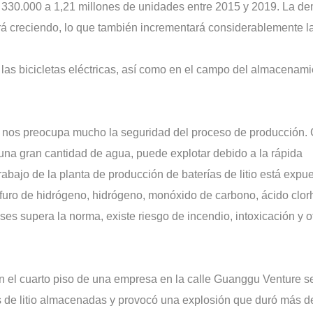
 330.000 a 1,21 millones de unidades entre 2015 y 2019. La d
irá creciendo, lo que también incrementará considerablemente l
e las bicicletas eléctricas, así como en el campo del almacenam
.
n nos preocupa mucho la seguridad del proceso de producción
on una gran cantidad de agua, puede explotar debido a la rápida
abajo de la planta de producción de baterías de litio está expu
furo de hidrógeno, hidrógeno, monóxido de carbono, ácido clorh
ases supera la norma, existe riesgo de incendio, intoxicación y o
n el cuarto piso de una empresa en la calle Guanggu Venture s
as de litio almacenadas y provocó una explosión que duró más d