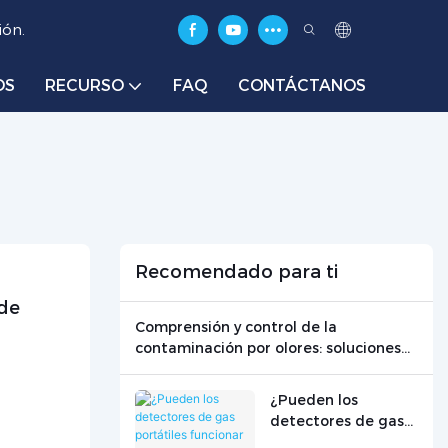
ión.
OS
RECURSO
FAQ
CONTÁCTANOS
Recomendado para ti
de 
Comprensión y control de la
contaminación por olores: soluciones
tecnológicas para el monitoreo de
olores
¿Pueden los
detectores de gas
portátiles funcionar