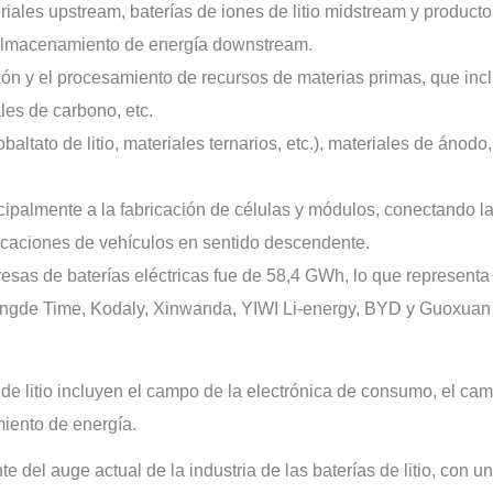
eriales upstream, baterías de iones de litio midstream y producto
 almacenamiento de energía downstream.
ción y el procesamiento de recursos de materias primas, que inc
ales de carbono, etc.
ltato de litio, materiales ternarios, etc.), materiales de ánodo,
incipalmente a la fabricación de células y módulos, conectando l
icaciones de vehículos en sentido descendente.
esas de baterías eléctricas fue de 58,4 GWh, lo que representa
n Ningde Time, Kodaly, Xinwanda, YIWI Li-energy, BYD y Guoxuan
 de litio incluyen el campo de la electrónica de consumo, el ca
iento de energía.
del auge actual de la industria de las baterías de litio, con un