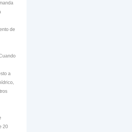
emanda
a
iento de
. Cuando
esto a
ídrico,
tros
e
e 20