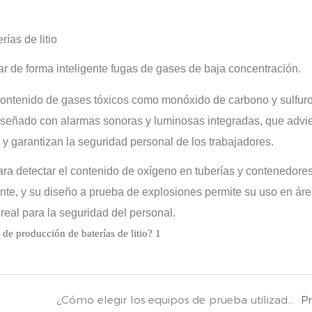
ías de litio
ar de forma inteligente fugas de gases de baja concentración.
 contenido de gases tóxicos como monóxido de carbono y sulfur
iseñado con alarmas sonoras y luminosas integradas, que advi
 y garantizan la seguridad personal de los trabajadores.
para detectar el contenido de oxígeno en tuberías y contenedores
ente, y su diseño a prueba de explosiones permite su uso en ár
real para la seguridad del personal.
¿Cómo elegir los equipos de prueba utilizados para el monitoreo ambiental de salas limpias a todos los niveles?
P