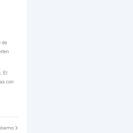
o de
erten
. El
eas con
róximo