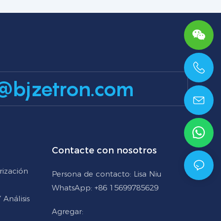
+86 15699785629
@bjzetron.com
Contacte con nosotros
rización
Persona de contacto: Lisa Niu
WhatsApp: +86 15699785629
Análisis
Agregar: