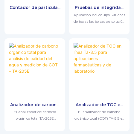
Contador de partículas
Pruebas de integridad
líquidas para análisis
de bolsas para
Aplicación del equipo: Pruebas
de partículas en agua
aplicaciones
de todas las bolsas de solución
para inyección y agua
farmacéuticas y de
esterilizante y respiradores.
purificada LPC-6CE
envasado – BGT-120
Tras su uso, las bolsas, las
bolsas de solución desechables
y las bolsas de transferencia se
limpian completamente. Las
pruebas de integridad
garantizan que el producto
cumpla con los requisitos de
esterilidad.
Analizador de carbono
Analizador de TOC en
orgánico total para
línea Ta-3.5 para
El analizador de carbono
El analizador de carbono
análisis de calidad del
aplicaciones
orgánico total TA-205E
orgánico total (COT) TA-3.5 es
agua y medición de
farmacéuticas y de
emplea un método de
un instrumento
COT – TA-205E
laboratorio
oxidación por combustión
especialmente diseñado para