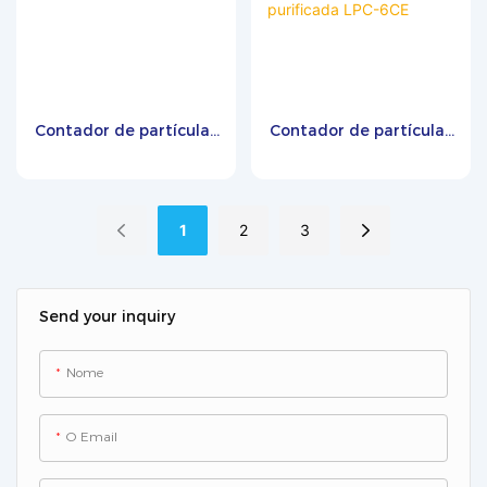
Contador de partículas
Contador de partículas
líquidas para injeção
líquidas para teste de
farmacêutica e análise
partículas em água
de água LPC-16DA
para injeção (WFI) e
água purificada LPC-
1
2
3
6CE
Send your inquiry
Nome
O Email