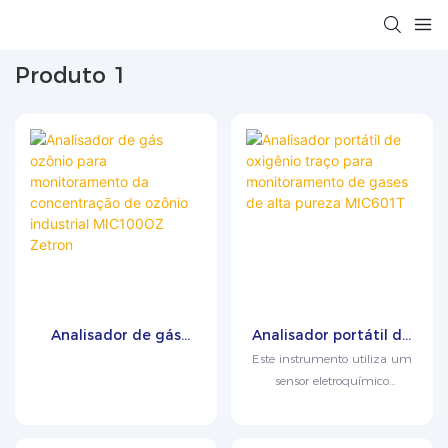
Produto 1
Analisador de gás
Analisador portátil de
ozônio para
oxigênio traço para
Este instrumento utiliza um
monitoramento da
monitoramento de
sensor eletroquímico
concentração de
gases de alta pureza
importado, composto por três
ozônio industrial
MIC601T
componentes: um ânodo, um
MIC100OZ Zetron
cátodo e uma célula