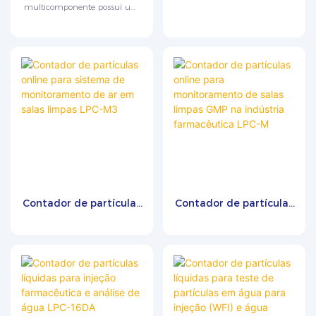
para monitoramento
monitoramento de ar
multicomponente possui um
de gases industriais
em salas limpas LPC-O
visor LCD de matriz de pontos
MIC300-M01
de 320 x 240. Seu princípio de
funcionamento baseia-se na
absorção seletiva da radiação
infravermelha por
determinados gases.
Contador de partículas
Contador de partículas
online para sistema de
online para
monitoramento de ar
monitoramento de
em salas limpas LPC-
salas limpas GMP na
M3
indústria farmacêutica
LPC-M