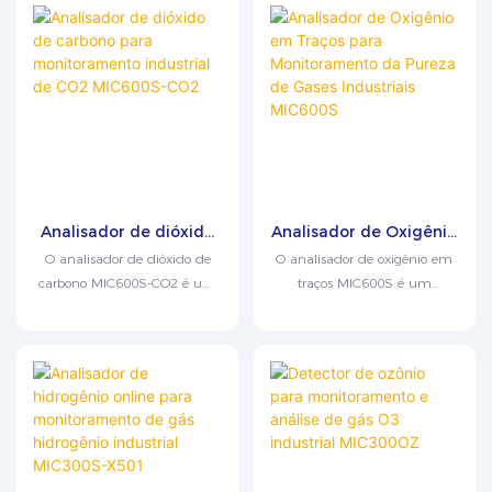
eletrolítica. À medida que o
gás em análise flui através do
sensor, este gera uma corrente
contínua proporcional ao teor
de oxigênio presente no gás;
medindo esse valor de
corrente, o instrumento
determina com precisão a
concentração de oxigênio.
Analisador de dióxido
Analisador de Oxigênio
Integrado com tecnologia de
de carbono para
em Traços para
O analisador de dióxido de
O analisador de oxigênio em
controle por microcontrolador
monitoramento
Monitoramento da
carbono MIC600S-CO2 é um
traços MIC600S é um
de chip único, o dispositivo
industrial de CO2
Pureza de Gases
instrumento de análise de
instrumento online de alta
apresenta alta precisão de
MIC600S-CO2
Industriais MIC600S
gases de alto desempenho,
precisão desenvolvido por
medição e operação intuitiva.
projetado para o
nossa empresa para detectar e
monitoramento contínuo e
analisar oxigênio em traços
preciso das concentrações de
em gases inertes. Este
dióxido de carbono em
instrumento utiliza um sensor
processos industriais.
eletroquímico combinado
Utilizando tecnologia de
com tecnologia de controle por