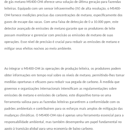
de gás metano MS400-CH4 oferece uma solução de última geração para fazendas
leiteiras. Equipado com um sensor infravermelho (IV) de alta resolução, o MS400-
CH4 fornece medições precisas das concentrações de metano, especificamente dos
gases de escape das vacas. Com uma faixa de detecção de 0 a 10.000 ppm, este
detector avançado de emissões de metano garante que os produtores de leite
possam monitorar e gerenciar com precisão as emissões de metano de suas
operações. Esse nível de precisão é crucial para reduzir as emissões de metano e
mitigar seus efeitos nocivos ao meio ambiente.
Ao integrar o MS400-CH4 às operações de produção leiteira, os produtores podem
obter informações em tempo real sobre os níveis de metano, permitindo-lhes tomar
medidas oportunas e eficazes para reduzir sua pegada de carbono. À medida que
governos e organizações internacionais intensificam as regulamentações sobre
emissões de metano e emissões de carbono, este dispositivo torna-se uma
ferramenta valiosa para as fazendas leiteiras garantirem a conformidade com os
padrões ambientais e contribuírem para os esforços mais amplos de mitigação das
mudanças climáticas. O MS400-CH4 não é apenas uma ferramenta essencial para a
responsabilidade ambiental, mas também desempenha um papel fundamental no
apoio à transição global para uma economia de baixo carbono.