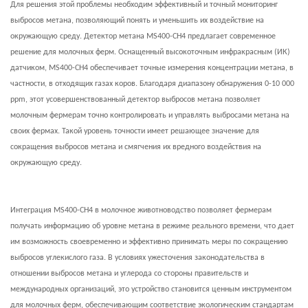
Для решения этой проблемы необходим эффективный и точный мониторинг
выбросов метана, позволяющий понять и уменьшить их воздействие на
окружающую среду. Детектор метана MS400-CH4 предлагает современное
решение для молочных ферм. Оснащенный высокоточным инфракрасным (ИК)
датчиком, MS400-CH4 обеспечивает точные измерения концентрации метана, в
частности, в отходящих газах коров. Благодаря диапазону обнаружения 0-10 000
ppm, этот усовершенствованный детектор выбросов метана позволяет
молочным фермерам точно контролировать и управлять выбросами метана на
своих фермах. Такой уровень точности имеет решающее значение для
сокращения выбросов метана и смягчения их вредного воздействия на
окружающую среду.
Интеграция MS400-CH4 в молочное животноводство позволяет фермерам
получать информацию об уровне метана в режиме реального времени, что дает
им возможность своевременно и эффективно принимать меры по сокращению
выбросов углекислого газа. В условиях ужесточения законодательства в
отношении выбросов метана и углерода со стороны правительств и
международных организаций, это устройство становится ценным инструментом
для молочных ферм, обеспечивающим соответствие экологическим стандартам