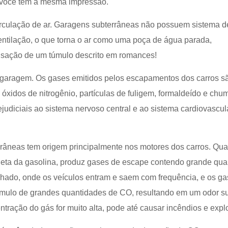
 você tem a mesma impressão.
irculação de ar. Garagens subterrâneas não possuem sistema d
entilação, o que torna o ar como uma poça de água parada,
nsação de um túmulo descrito em romances!
garagem. Os gases emitidos pelos escapamentos dos carros s
óxidos de nitrogênio, partículas de fuligem, formaldeído e chu
udiciais ao sistema nervoso central e ao sistema cardiovascul
âneas tem origem principalmente nos motores dos carros. Qu
leta da gasolina, produz gases de escape contendo grande qua
hado, onde os veículos entram e saem com frequência, e os ga
acúmulo de grandes quantidades de CO, resultando em um odor s
ração do gás for muito alta, pode até causar incêndios e expl