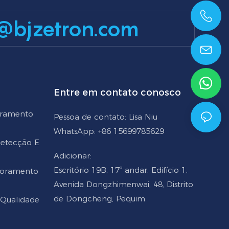
@bjzetron.com
+86 15699785629
Entre em contato conosco
oramento
Pessoa de contato: Lisa Niu
WhatsApp: +86 15699785629
 Detecção E
Adicionar:
Escritório 19B, 17º andar, Edifício 1,
toramento
Avenida Dongzhimenwai, 48, Distrito
de Dongcheng, Pequim
 Qualidade