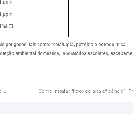
1 ppm
1 ppm
1%LEL
 perigosos, tais como: metalurgia, petróleo e petroquímica,
roteção ambiental doméstica, laboratórios escolares, escapame
&#39;Mudança de Baixo Carbono&#39;: Como o hidrogênio verde pode acabar com a era dos combustíveis fósseis?
Como instalar filtros de alta eficiência?
P