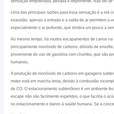
sensação empoeirada, pesada e deprimente. Não sei se
Uma das principais razões para essa sensação é a má c
exaustão, apenas a entrada e a saída de ar permitem a v
especialmente o ar profundo, que lembra um pouco a se
Ao mesmo tempo, há muitos escapamentos de carros na 
principalmente monóxido de carbono, dióxido de enxofre, 
proveniente do uso de gasolina com chumbo, que são prej
humanos.
A produção de monóxido de carbono em garagens subterr
motor está em marcha lenta, devido à combustão incomp
de CO. O estacionamento subterrâneo é um ambiente fec
escape não são facilmente expelidos, o que facilita o 
no estacionamento e danos à saúde humana. Se a concent