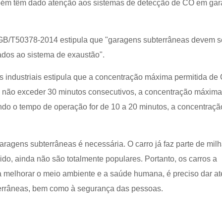
ambém têm dado atenção aos sistemas de detecção de CO em ga
 GB/T50378-2014 estipula que "garagens subterrâneas devem s
ados ao sistema de exaustão".
industriais estipula que a concentração máxima permitida d
 não exceder 30 minutos consecutivos, a concentração máxima
do o tempo de operação for de 10 a 20 minutos, a concentraçã
ragens subterrâneas é necessária. O carro já faz parte de mil
do, ainda não são totalmente populares. Portanto, os carros a
a melhorar o meio ambiente e a saúde humana, é preciso dar a
errâneas, bem como à segurança das pessoas.