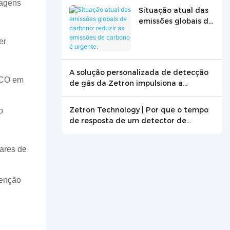
ragens
Situação atual das
emissões globais de
carbono: reduzir as
er
emissões de
carbono é urgente.
A solução personalizada de detecção
e CO em
de gás da Zetron impulsiona a
pesquisa de combustão de grafite.
Zetron Technology | Por que o tempo
o
de resposta de um detector de
monóxido de carbono é crucial? -
Notícias - Beijing Zetron Technology
hares de
Co., Ltd.
tenção