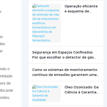
Operação eficiente
e esquema de
e
extensão da vida
útil de instrumentos
analíticos
farmacêuticos em
laboratórios de P&D
ão
farmacêutica.
mbo
ar
Segurança em Espaços Confinados:
Por que escolher o detector de gás
certo pode salvar vidas
ando o
Como os sistemas de monitoramento
contínuo de emissões garantem uma
ntidade
produção limpa
ses de
Óleo Ozonizado: Da
ufocante
Ciência à Garantia
de Qualidade
osões.