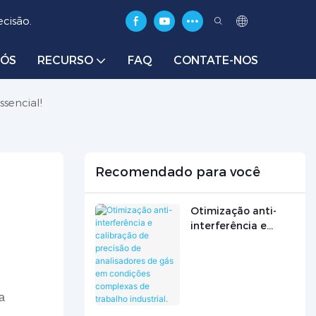
cisão.
NÓS
RECURSO
FAQ
CONTATE-NOS
sencial!
Recomendado para você
Otimização anti-
interferência e
calibração de
precisão de
analisadores de gás
em condições
a
complexas de
trabalho industrial.