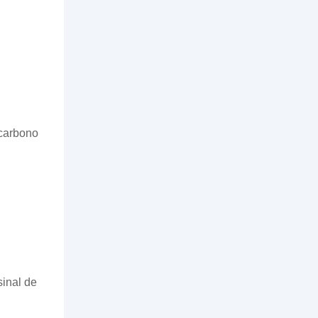
 carbono
sinal de