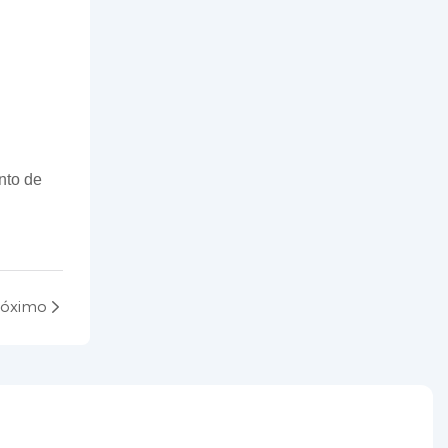
nto de
róximo