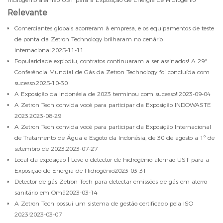
Relevante
Comerciantes globais acorreram à empresa, e os equipamentos de teste
de ponta da Zetron Technology brilharam no cenário
internacional.
2025-11-11
Popularidade explodiu, contratos continuaram a ser assinados! A 29ª
Conferência Mundial de Gás da Zetron Technology foi concluída com
sucesso.
2025-10-30
A Exposição da Indonésia de 2023 terminou com sucesso!!
2023-09-04
A Zetron Tech convida você para participar da Exposição INDOWASTE
2023.
2023-08-29
A Zetron Tech convida você para participar da Exposição Internacional
de Tratamento de Água e Esgoto da Indonésia, de 30 de agosto a 1º de
setembro de 2023.
2023-07-27
Local da exposição | Leve o detector de hidrogênio alemão UST para a
Exposição de Energia de Hidrogênio
2023-03-31
Detector de gás Zetron Tech para detectar emissões de gás em aterro
sanitário em Omã
2023-03-14
A Zetron Tech possui um sistema de gestão certificado pela ISO
2023!
2023-03-07