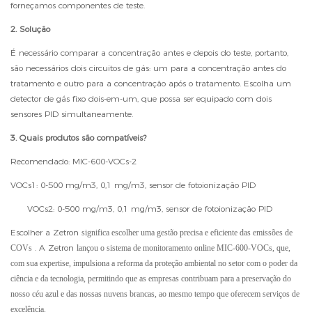
forneçamos componentes de teste.
2. Solução
É necessário comparar a concentração antes e depois do teste, portanto,
são necessários dois circuitos de gás: um para a concentração antes do
tratamento e outro para a concentração após o tratamento. Escolha um
detector de gás fixo dois-em-um, que possa ser equipado com dois
sensores PID simultaneamente.
3. Quais produtos são compatíveis?
Recomendado: MIC-600-VOCs-2
VOCs1: 0-500 mg/m3, 0,1 mg/m3, sensor de fotoionização PID
VOCs2: 0-500 mg/m3, 0,1 mg/m3, sensor de fotoionização PID
Escolher a Zetron
significa escolher uma gestão precisa e eficiente das emissões de
. A Zetron
COVs
lançou o sistema de monitoramento online MIC-600-VOCs, que,
com sua expertise, impulsiona a reforma da proteção ambiental no setor com o poder da
ciência e da tecnologia, permitindo que as empresas contribuam para a preservação do
nosso céu azul e das nossas nuvens brancas, ao mesmo tempo que oferecem serviços de
excelência.