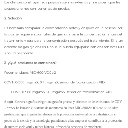
Los clientes construyen sus propios sistemas externos y nos piden que les
proporcionemos componentes de prueba.
2. Solución
Es necesario comparar la concentración antes y después de la prueba, por
lo que se requieren dos rutas de gas: una para la concentración antes del
tratamiento y otra para la concentración después del tratamiento. Elija un
detector de gas fijo dos en uno, que pueda equiparse con dos sensores PID
simultáneamente.
3. ¿Qué productos se combinan?
Recomendado: MIC-600-VOCs-2
COV1: 0-500 mg/m3, 0,1 mg/m3, sensor de fotoionización PID
COV2: 0-500 mg/m3, 0,1 mg/m3, sensor de fotoionización PID
Elegir Zetron
.
significa elegir una gestión precisa y eficiente de las emisiones de COV
Zetron
ha lanzado el sistema de monitoreo en línea MIC-600-VOCs con su solidez
profesional, que impulsa la reforma de la protección ambiental de la industria con el
poder de la ciencia y la tecnología, permitiendo a las empresas contribuir a la protección
de nuestro cielo azul y nubes blancas, ofreciendo servicios de excelencia.