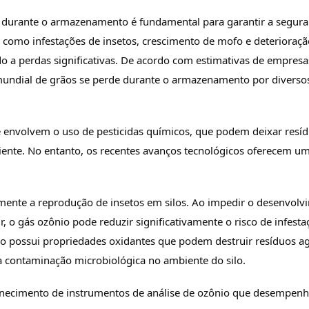
s durante o armazenamento é fundamental para garantir a segur
s como infestações de insetos, crescimento de mofo e deterioraçã
o a perdas significativas. De acordo com estimativas de empresa
mundial de grãos se perde durante o armazenamento por diverso
e envolvem o uso de pesticidas químicos, que podem deixar resí
iente. No entanto, os recentes avanços tecnológicos oferecem u
mente a reprodução de insetos em silos. Ao impedir o desenvolv
ir, o gás ozônio pode reduzir significativamente o risco de infest
io possui propriedades oxidantes que podem destruir resíduos ag
a contaminação microbiológica no ambiente do silo.
ornecimento de instrumentos de análise de ozônio que desempe