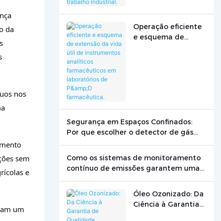
complexas de
trabalho industrial.
ança
Operação eficiente
o da
e esquema de
s
extensão da vida
s
útil de instrumentos
analíticos
farmacêuticos em
laboratórios de P&D
duos nos
farmacêutica.
ma
Segurança em Espaços Confinados:
Por que escolher o detector de gás
certo pode salvar vidas
imento
ações sem
Como os sistemas de monitoramento
contínuo de emissões garantem uma
rícolas e
produção limpa
Óleo Ozonizado: Da
Ciência à Garantia
nham um
de Qualidade