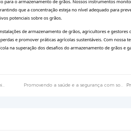
nio para o armazenamento de grãos. Nossos instrumentos monit
rantindo que a concentração esteja no nível adequado para preve
ivos potenciais sobre os grãos.
instalações de armazenamento de grãos, agricultores e gestores 
perdas e promover práticas agrícolas sustentáveis. Com nossa t
cola na superação dos desafios do armazenamento de grãos e ga
Aplicação de instrumentos de análise de ozônio em vinícolas
Promovendo a saúde e a segurança com soluções analíticas avançadas de ozono.
P