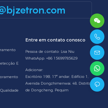
@bjzetron.com
Entre em contato conosco
+86 15699785629
oramento
Pessoa de contato: Lisa Niu
WhatsApp: +86 15699785629
 Detecção E
Adicionar:
Escritório 19B, 17º andar, Edifício 1,
toramento
Avenida Dongzhimenwai, 48, Distrito
de Dongcheng, Pequim
 Qualidade