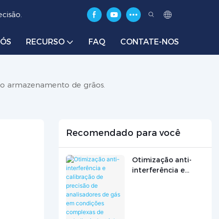
cisão.
NÓS
RECURSO
FAQ
CONTATE-NOS
a o armazenamento de grãos.
Recomendado para você
Otimização anti-
interferência e
calibração de
precisão de
analisadores de gás
em condições