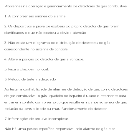
Problemas na operação e gerenciamento de detectores de gás combustível
1. A compreensão errônea do alarme
2. Os dispositivos à prova de explosão do próprio detector de gás foram
danificados, o que não recebeu a devida atenção.
3. Não existe um diagrama de distribuição de detectores de gás
correspondente no sistema de controle.
4. Altere a posição do detector de gás à vontade.
5. Faça o check-in no local.
6. Método de teste inadequado
Ao testar a confiabilidade de alarmes de detecção de gás, como detectores
de gás combustível, o gás liquefeito do isqueiro é usado diretamente para
entrar em contato com o sensor, o que resulta em danos ao sensor de gás,
redução da sensibilidade ou mau funcionamento do detector.
7. Informações de arquivo incompletas.
Não há uma pessoa específica responsável pelo alarme de gás, e as