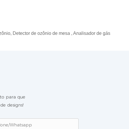
zônio,
Detector de ozônio
de
mesa
,
Analisador de gás
ato para que
de designs!
fone/whatsapp