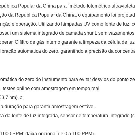
pública Popular da China para "método fotométrico ultraviolet
ão da República Popular da China, o equipamento foi projetado 
enção e operação. Utilizando lâmpadas UV como fonte de luz, c
luz possui um sistema integrado de camada shunt, sem vazamentos,
perar. O filtro de gás interno garante a limpeza da célula de l
ibração automática do zero, garantindo a precisão da concentra
mática do zero do instrumento para evitar desvios do ponto zer
, testes online com amostragem em tempo real.
53,7 nm), a
a duração para garantir amostragem estável.
 da fonte de luz integrada, sensor de temperatura integrado 
 1000 PPM; (faixa opcional de 0 a 100 PPM).