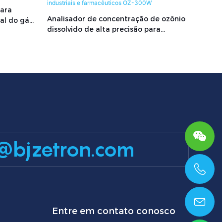
para
Analisador de concentração de ozônio
al do gás
dissolvido de alta precisão para
sistemas de água industriais e
farmacêuticos OZ-300W
@bjzetron.com
+86 15699785629
Entre em contato conosco