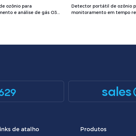
de ozônio para
Detector portátil de ozônio 
ento e análise de gás O3
monitoramento em tempo re
l MIC300OZ
O3 – MIC300-OZ
sales
629
inks de atalho
Produtos