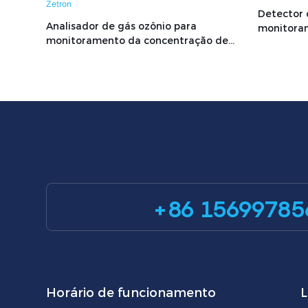
Detector 
Analisador de gás ozônio para
monitoram
monitoramento da concentração de
industria
ozônio industrial MIC100OZ Zetron
+86 15699785
Horário de funcionamento
L