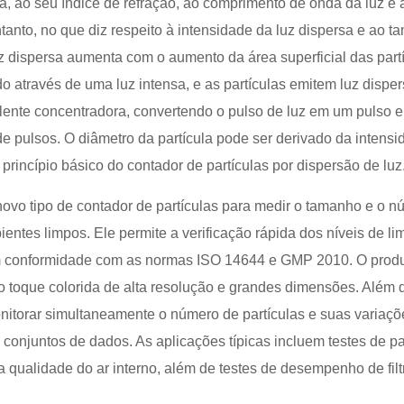
a, ao seu índice de refração, ao comprimento de onda da luz e 
ntanto, no que diz respeito à intensidade da luz dispersa e ao 
uz dispersa aumenta com o aumento da área superficial das part
 através de uma luz intensa, e as partículas emitem luz disper
lente concentradora, convertendo o pulso de luz em um pulso el
de pulsos. O diâmetro da partícula pode ser derivado da intens
 princípio básico do contador de partículas por dispersão de luz
 novo tipo de contador de partículas para medir o tamanho e o 
entes limpos. Ele permite a verificação rápida dos níveis de l
 em conformidade com as normas ISO 14644 e GMP 2010. O produ
ao toque colorida de alta resolução e grandes dimensões. Além d
monitorar simultaneamente o número de partículas e suas variaç
conjuntos de dados. As aplicações típicas incluem testes de pa
a qualidade do ar interno, além de testes de desempenho de filt