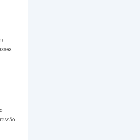
am
esses
do
pressão