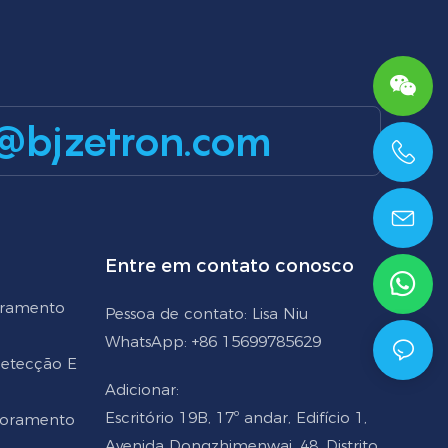
@bjzetron.com
+86 15699785629
Entre em contato conosco
oramento
Pessoa de contato: Lisa Niu
WhatsApp: +86 15699785629
 Detecção E
Adicionar:
Escritório 19B, 17º andar, Edifício 1,
toramento
Avenida Dongzhimenwai, 48, Distrito