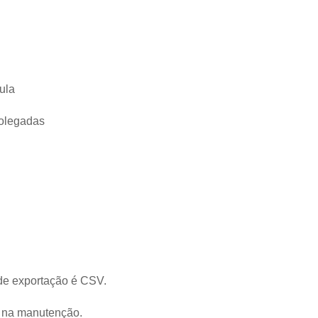
ula
polegadas
 de exportação é CSV.
e na manutenção.