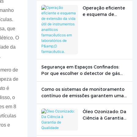
às
Operação eficiente
tamanho
e esquema de
ículas.
extensão da vida
útil de instrumentos
sa, que
analíticos
étrico. O
farmacêuticos em
laboratórios de P&D
idade da
farmacêutica.
.
Segurança em Espaços Confinados:
número de
Por que escolher o detector de gás
impeza de
certo pode salvar vidas
to é
Como os sistemas de monitoramento
contínuo de emissões garantem uma
isso, o
produção limpa
ões em 8
Óleo Ozonizado: Da
rtículas
Ciência à Garantia
de Qualidade
ros e