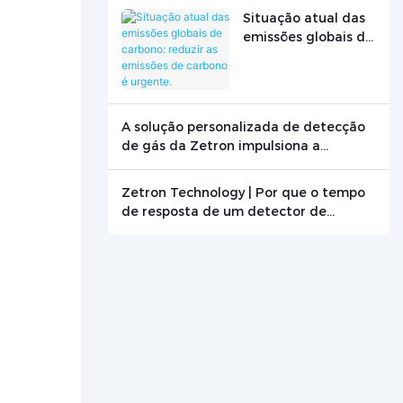
Situação atual das
emissões globais de
carbono: reduzir as
emissões de
carbono é urgente.
A solução personalizada de detecção
de gás da Zetron impulsiona a
pesquisa de combustão de grafite.
Zetron Technology | Por que o tempo
de resposta de um detector de
monóxido de carbono é crucial? -
Notícias - Beijing Zetron Technology
Co., Ltd.