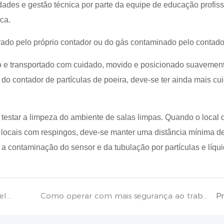
dades e gestão técnica por parte da equipe de educação profiss
ca.
berado pelo próprio contador ou do gás contaminado pelo contado
o e transportado com cuidado, movido e posicionado suavement
do contador de partículas de poeira, deve-se ter ainda mais cu
 testar a limpeza do ambiente de salas limpas. Quando o local 
ou locais com respingos, deve-se manter uma distância mínima d
 a contaminação do sensor e da tubulação por partículas e líqui
O detector a laser de vazamento de metano elimina o risco potencial de vazamento de gás doméstico.
Como operar com mais segurança ao trabalhar em poços subterrâneos?
P