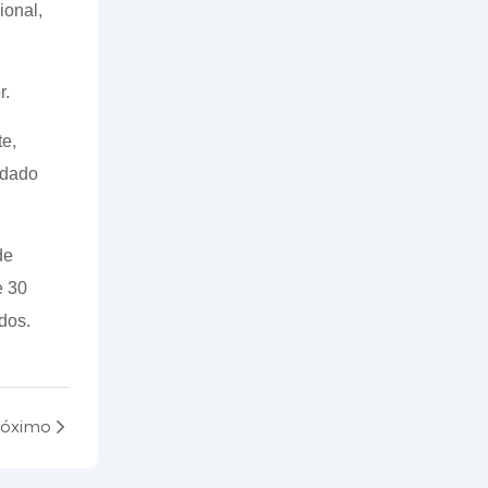
ional,
r.
e,
idado
de
e 30
dos.
róximo