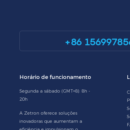
+86 15699785
Horário de funcionamento
L
Segunda a sábado (GMT+8): 8h -
C
20h
P
S
A Zetron oferece soluções
S
inovadoras que aumentam a
F
eficiência e impulsionam o