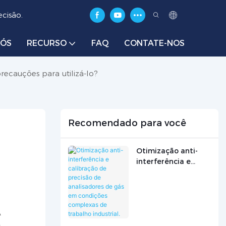
cisão.
NÓS
RECURSO
FAQ
CONTATE-NOS
recauções para utilizá-lo?
Recomendado para você
Otimização anti-
interferência e
calibração de
precisão de
analisadores de gás
em condições
A
complexas de
trabalho industrial.